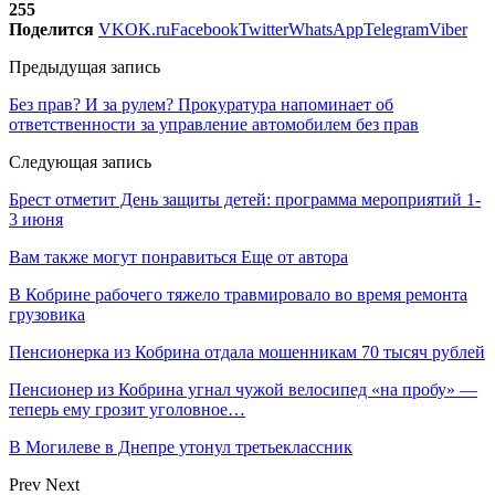
255
Поделится
VK
OK.ru
Facebook
Twitter
WhatsApp
Telegram
Viber
Предыдущая запись
Без прав? И за рулем? Прокуратура напоминает об
ответственности за управление автомобилем без прав
Следующая запись
Брест отметит День защиты детей: программа мероприятий 1-
3 июня
Вам также могут понравиться
Еще от автора
В Кобрине рабочего тяжело травмировало во время ремонта
грузовика
Пенсионерка из Кобрина отдала мошенникам 70 тысяч рублей
Пенсионер из Кобрина угнал чужой велосипед «на пробу» —
теперь ему грозит уголовное…
В Могилеве в Днепре утонул третьеклассник
Prev
Next