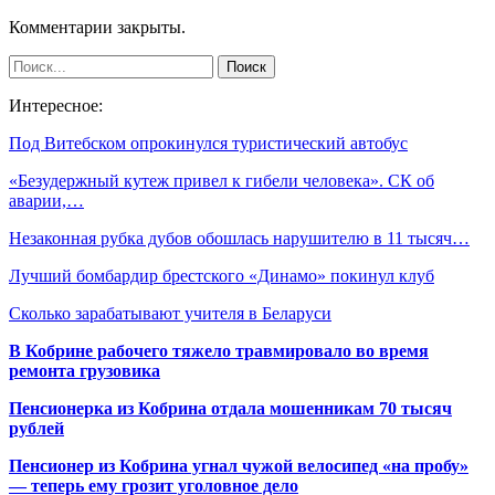
Комментарии закрыты.
Интересное:
Под Витебском опрокинулся туристический автобус
«Безудержный кутеж привел к гибели человека». СК об
аварии,…
Незаконная рубка дубов обошлась нарушителю в 11 тысяч…
Лучший бомбардир брестского «Динамо» покинул клуб
Сколько зарабатывают учителя в Беларуси
В Кобрине рабочего тяжело травмировало во время
ремонта грузовика
Пенсионерка из Кобрина отдала мошенникам 70 тысяч
рублей
Пенсионер из Кобрина угнал чужой велосипед «на пробу»
— теперь ему грозит уголовное дело