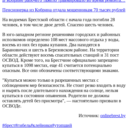
В Кобрине рабочего тяжело травмировало во время ремонта…
Пенсионерка из Кобрина отдала мошенникам 70 тысяч рублей
На водоемах Брестской области с начала года погибли 28
человек, в том числе двое детей. Спасено шесть человек.
В юго-западном регионе решениями городских и районных
исполкомов определено 108 мест массового отдыха у воды,
восемь из них без права купания. Два находятся в
Барановичах и шесть в Березовском районе. На территории
области действуют восемь спасательных станций и 31 пост
ОСВОД. Кроме того, на Брестчине официально запрещено
купаться в 1098 местах, еще 41 считается потенциально
опасным. Все они обозначены соответствующими знаками.
"Купаться можно только в разрешенных местах с
соблюдением мер безопасности. Не стоит резко входить в воду
и нырять после длительного нахождения на солнце, нельзя
купаться в состоянии опьянения. Родители не должны
оставлять детей без присмотра", — настоятельно призвали в
ОСВОДе.
Источник:
onlinebrest.by
#брест
#гибель
#клейники
#утопший