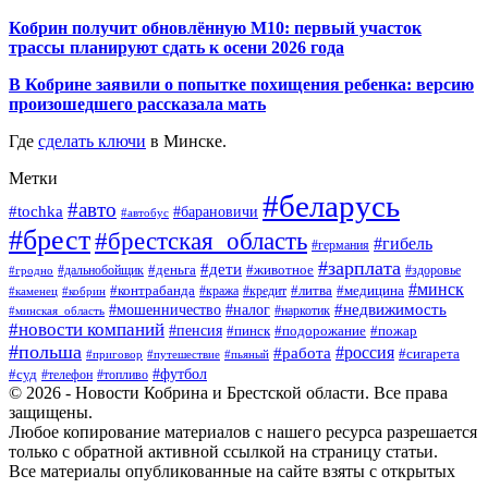
Кобрин получит обновлённую М10: первый участок
трассы планируют сдать к осени 2026 года
В Кобрине заявили о попытке похищения ребенка: версию
произошедшего рассказала мать
Где
сделать ключи
в Минске.
Метки
#беларусь
#авто
#tochka
#барановичи
#автобус
#брест
#брестская_область
#гибель
#германия
#зарплата
#дети
#деньга
#животное
#дальнобойщик
#гродно
#здоровье
#минск
#контрабанда
#литва
#кража
#медицина
#кобрин
#кредит
#каменец
#мошенничество
#недвижимость
#налог
#наркотик
#минская_область
#новости компаний
#пенсия
#пинск
#подорожание
#пожар
#польша
#россия
#работа
#сигарета
#приговор
#путешествие
#пьяный
#футбол
#суд
#телефон
#топливо
© 2026 - Новости Кобрина и Брестской области. Все права
защищены.
Любое копирование материалов с нашего ресурса разрешается
только с обратной активной ссылкой на страницу статьи.
Все материалы опубликованные на сайте взяты с открытых