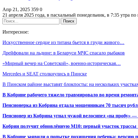
Апр 21, 2025
359
0
21 апреля 2025 года, в пасхальный понедельник, в 7:35 утра
Интересное:
Искусственное сердце из титана бьется в груди живого…
Дрейфовали на льдине: в Беларуси МЧС спасало рыбаков
«Мирный вечер на Советской», военно-историческая…
Mercedes и SEAT столкнулись в Пинске
В Пинском районе выставят блокпосты: на нескольких участк
В Кобрине рабочего тяжело травмировало во время ремонт
Пенсионерка из Кобрина отдала мошенникам 70 тысяч рубл
Пенсионер из Кобрина угнал чужой велосипед «на пробу» — 
Кобрин получит обновлённую М10: первый участок трассы п
В Кобрине заявили о попытке похищения ребенка: версию 