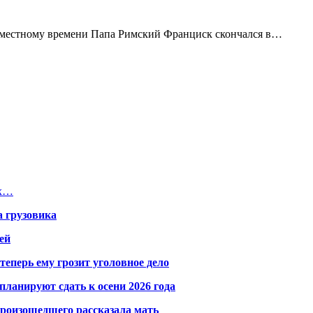
 по местному времени Папа Римский Франциск скончался в…
ах…
а грузовика
ей
теперь ему грозит уголовное дело
ланируют сдать к осени 2026 года
произошедшего рассказала мать