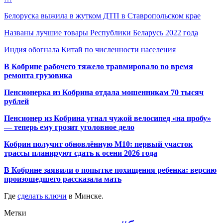
Белоруска выжила в жутком ДТП в Ставропольском крае
Названы лучшие товары Республики Беларусь 2022 года
Индия обогнала Китай по численности населения
В Кобрине рабочего тяжело травмировало во время
ремонта грузовика
Пенсионерка из Кобрина отдала мошенникам 70 тысяч
рублей
Пенсионер из Кобрина угнал чужой велосипед «на пробу»
— теперь ему грозит уголовное дело
Кобрин получит обновлённую М10: первый участок
трассы планируют сдать к осени 2026 года
В Кобрине заявили о попытке похищения ребенка: версию
произошедшего рассказала мать
Где
сделать ключи
в Минске.
Метки