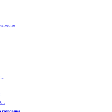
на жилье
д:…
и
22…
а грузовика