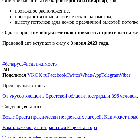
Они учитывают такие
характеристики квартир
, как:
поэтажное расположение,
пространственные и эстетические параметры,
высоту потолков (для домов с различной высотой потолко
Однако при этом
общая сметная стоимость строительства
жи
Правовой акт вступает в силу с
3 июня 2023 года
.
#беларусь
#недвижимость
241
Поделится
VK
OK.ru
Facebook
Twitter
WhatsApp
Telegram
Viber
Предыдущая запись
От укусов клещей в Брестской области пострадали 896 человек,
Следующая запись
Возле Бреста практически нет детских лагерей. Как может пом
Вам также могут понравиться
Еще от автора
Технологии в сфере клиентского сервиса