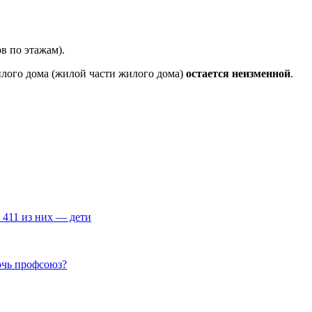
в по этажам).
лого дома (жилой части жилого дома)
остается неизменной
.
 411 из них — дети
очь профсоюз?