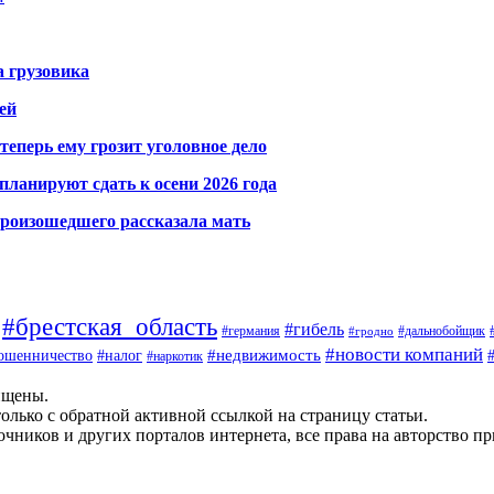
а грузовика
ей
теперь ему грозит уголовное дело
ланируют сдать к осени 2026 года
произошедшего рассказала мать
#брестская_область
#гибель
#германия
#дальнобойщик
#гродно
#новости компаний
ошенничество
#недвижимость
#налог
#наркотик
ищены.
олько с обратной активной ссылкой на страницу статьи.
чников и других порталов интернета, все права на авторство п