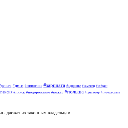
#зарплата
#дети
#деньга
#животное
#здоровье
#кобрин
#каменец
#польша
#пенсия
#пинск
#подорожание
#пожар
#приговор
#путешествие
ринадлежат их законным владельцам.