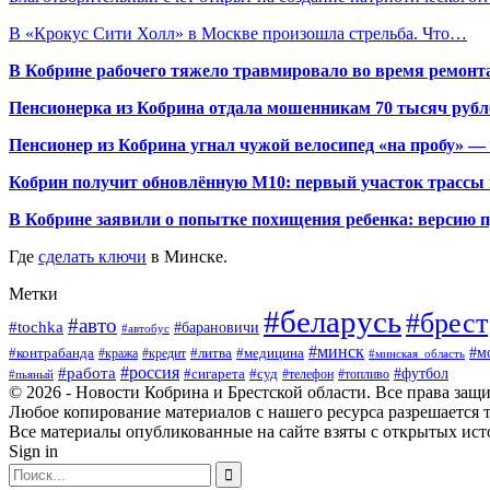
В «Крокус Сити Холл» в Москве произошла стрельба. Что…
В Кобрине рабочего тяжело травмировало во время ремонт
Пенсионерка из Кобрина отдала мошенникам 70 тысяч рубл
Пенсионер из Кобрина угнал чужой велосипед «на пробу» — 
Кобрин получит обновлённую М10: первый участок трассы п
В Кобрине заявили о попытке похищения ребенка: версию 
Где
сделать ключи
в Минске.
Метки
#беларусь
#брест
#авто
#tochka
#барановичи
#автобус
#минск
#м
#контрабанда
#литва
#кража
#медицина
#кредит
#минская_область
#россия
#работа
#футбол
#сигарета
#суд
#пьяный
#телефон
#топливо
© 2026 - Новости Кобрина и Брестской области. Все права защ
Любое копирование материалов с нашего ресурса разрешается т
Все материалы опубликованные на сайте взяты с открытых исто
Sign in