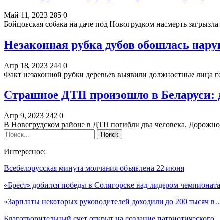
Май 11, 2023
285
0
Бойцовская собака на даче под Новогрудком насмерть загрызла 
Незаконная рубка дубов обошлась нару
Апр 18, 2023
244
0
Факт незаконной рубки деревьев выявили должностные лица г
Страшное ДТП произошло в Беларуси: 
Апр 9, 2023
242
0
В Новогрудском районе в ДТП погибли два человека. Дорожно
Интересное:
Всебелорусская минута молчания объявлена 22 июня
«Брест» добился победы в Солигорске над лидером чемпиона
«Зарплаты некоторых руководителей доходили до 200 тысяч в
Благотворительный счет открыт на создание патриотического