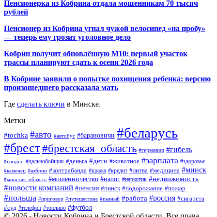
Пенсионерка из Кобрина отдала мошенникам 70 тысяч
рублей
Пенсионер из Кобрина угнал чужой велосипед «на пробу»
— теперь ему грозит уголовное дело
Кобрин получит обновлённую М10: первый участок
трассы планируют сдать к осени 2026 года
В Кобрине заявили о попытке похищения ребенка: версию
произошедшего рассказала мать
Где
сделать ключи
в Минске.
Метки
#беларусь
#авто
#tochka
#барановичи
#автобус
#брест
#брестская_область
#гибель
#германия
#зарплата
#дети
#деньга
#животное
#дальнобойщик
#гродно
#здоровье
#минск
#контрабанда
#литва
#кража
#медицина
#кобрин
#кредит
#каменец
#мошенничество
#недвижимость
#налог
#наркотик
#минская_область
#новости компаний
#пенсия
#пинск
#подорожание
#пожар
#польша
#россия
#работа
#сигарета
#приговор
#путешествие
#пьяный
#футбол
#суд
#телефон
#топливо
© 2026 - Новости Кобрина и Брестской области. Все права