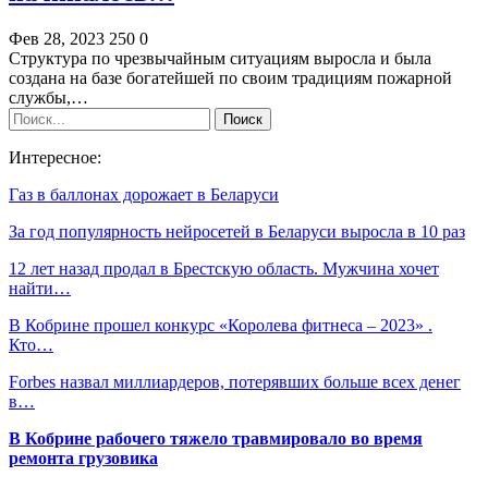
Фев 28, 2023
250
0
Структура по чрезвычайным ситуациям выросла и была
создана на базе богатейшей по своим традициям пожарной
службы,…
Интересное:
Газ в баллонах дорожает в Беларуси
За год популярность нейросетей в Беларуси выросла в 10 раз
12 лет назад продал в Брестскую область. Мужчина хочет
найти…
В Кобрине прошел конкурс «Королева фитнеса – 2023» .
Кто…
Forbes назвал миллиардеров, потерявших больше всех денег
в…
В Кобрине рабочего тяжело травмировало во время
ремонта грузовика