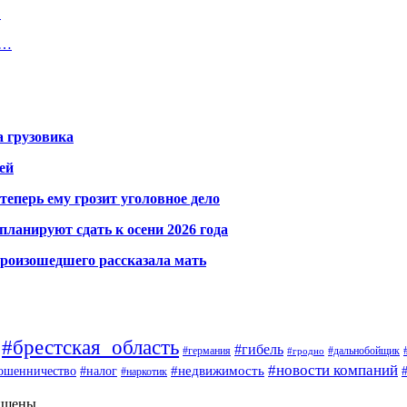
…
е…
а грузовика
ей
теперь ему грозит уголовное дело
ланируют сдать к осени 2026 года
произошедшего рассказала мать
#брестская_область
#гибель
#германия
#дальнобойщик
#гродно
#новости компаний
ошенничество
#недвижимость
#налог
#наркотик
ищены.