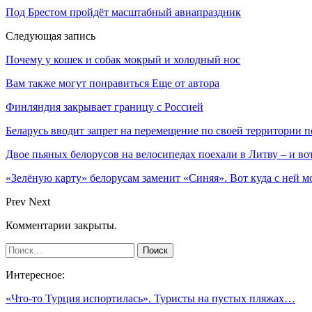
Под Брестом пройдёт масштабный авиапраздник
Следующая запись
Почему у кошек и собак мокрый и холодный нос
Вам также могут понравиться
Еще от автора
Финляндия закрывает границу с Россией
Беларусь вводит запрет на перемещение по своей территории 
Двое пьяных белорусов на велосипедах поехали в Литву – и вот
«Зелёную карту» белорусам заменит «Синяя». Вот куда с ней м
Prev
Next
Комментарии закрыты.
Интересное:
«Что-то Турция испортилась». Туристы на пустых пляжах…