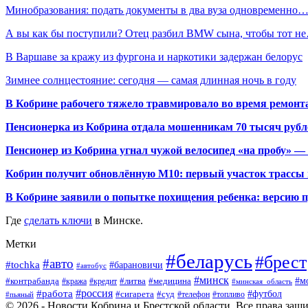
Минобразования: подать документы в два вуза одновременно
А вы как бы поступили? Отец разбил BMW сына, чтобы тот н
В Варшаве за кражу из фургона и наркотики задержан белорус
Зимнее солнцестояние: сегодня — самая длинная ночь в году
В Кобрине рабочего тяжело травмировало во время ремонт
Пенсионерка из Кобрина отдала мошенникам 70 тысяч рубл
Пенсионер из Кобрина угнал чужой велосипед «на пробу» — 
Кобрин получит обновлённую М10: первый участок трассы п
В Кобрине заявили о попытке похищения ребенка: версию 
Где
сделать ключи
в Минске.
Метки
#беларусь
#брест
#авто
#tochka
#барановичи
#автобус
#минск
#м
#контрабанда
#литва
#кража
#медицина
#кредит
#минская_область
#россия
#работа
#футбол
#сигарета
#суд
#пьяный
#телефон
#топливо
© 2026 - Новости Кобрина и Брестской области. Все права защ