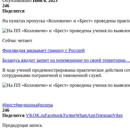
Опубликовано
Июн 6, 2023
246
Поделится
На пунктах пропуска «Козловичи» и «Брест» проведены практ
Сейчас читают
Финляндия закрывает границу с Россией
Беларусь вводит запрет на перемещение по своей территории
В ходе учений продемонстрированы практические действия со
сотрудниками пограничной и таможенной служб.
#брест
#медицина
#холера
246
Поделится
VK
OK.ru
Facebook
Twitter
WhatsApp
Telegram
Viber
Предыдущая запись