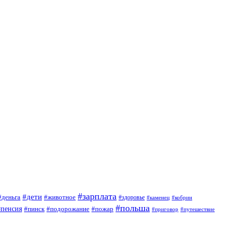
#зарплата
#дети
#деньга
#животное
#здоровье
#кобрин
#каменец
#польша
#пенсия
#пинск
#подорожание
#пожар
#приговор
#путешествие