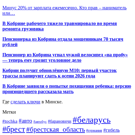
Минус 20% от зарплата ежемесячно. Кто прав – наниматель
или…
В Кобрине рабочего тяжело травмировало во время
ремонта грузовика
Пенсионерка из Кобрина отдала мошенникам 70 тысяч
рублей
Пенсионер из Кобрина угнал чужой велосипед «на пробу»
— теперь ему грозит уголовное дело
Кобрин получит обновлённую М10: первый участок
трассы планируют сдать к осени 2026 года
В Кобрине заявили о попытке похищения ребенка: версию
произошедшего рассказала мать
Где
сделать ключи
в Минске.
Метки
#беларусь
#авто
#tochka
#барановичи
#автобус
#брест
#брестская_область
#гибель
#германия