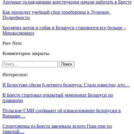
Арочные охлаждающие конструкции начали работать в Бресте
Как проходит учебный сбор теробороны в Лунинце.
Подробности
Бродячих котов и собак в Беларуси становится все больше –
Минжилкомхоз
Prev
Next
Комментарии закрыты.
Интересное:
В Белостоке сбили 6-летнего белоруса. Стало известно, кто…
В Бресте стартовал открытый чемпионат Беларуси по
плаванию
Польские СМИ сообщают об изнасиловании белоруски в
Варшаве…
Спортсменка из Бреста завоевала золото Гран-при по
тяжелой…