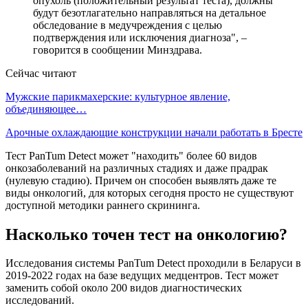
опухоль (положительный результат теста), должны
будут безотлагательно направляться на детальное
обследование в медучреждения с целью
подтверждения или исключения диагноза", –
говорится в сообщении Минздрава.
Сейчас читают
Мужские парикмахерские: культурное явление,
объединяющее…
Арочные охлаждающие конструкции начали работать в Бресте
Тест PanTum Detect может "находить" более 60 видов
онкозаболеваний на различных стадиях и даже прадрак
(нулевую стадию). Причем он способен выявлять даже те
виды онкологий, для которых сегодня просто не существуют
доступной методики раннего скрининга.
Насколько точен тест на онкологию?
Исследования системы PanTum Detect проходили в Беларуси в
2019-2022 годах на базе ведущих медцентров. Тест может
заменить собой около 200 видов диагностических
исследований.