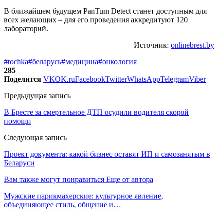
В ближайшем будущем PanTum Detect станет доступным для
всех желающих – для его проведения аккредитуют 120
лабораторий.
Источник:
onlinebrest.by
#tochka
#беларусь
#медицина
#онкология
285
Поделится
VK
OK.ru
Facebook
Twitter
WhatsApp
Telegram
Viber
Предыдущая запись
В Бресте за смертельное ДТП осудили водителя скорой
помощи
Следующая запись
Проект документа: какой бизнес оставят ИП и самозанятым в
Беларуси
Вам также могут понравиться
Еще от автора
Мужские парикмахерские: культурное явление,
объединяющее стиль, общение и…