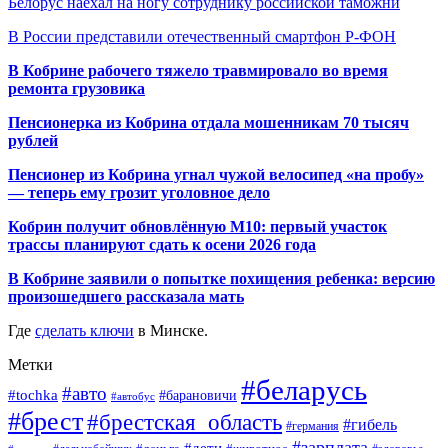
Белорус наехал на ногу сотруднику российской таможни
В России представили отечественный смартфон Р-ФОН
В Кобрине рабочего тяжело травмировало во время
ремонта грузовика
Пенсионерка из Кобрина отдала мошенникам 70 тысяч
рублей
Пенсионер из Кобрина угнал чужой велосипед «на пробу»
— теперь ему грозит уголовное дело
Кобрин получит обновлённую М10: первый участок
трассы планируют сдать к осени 2026 года
В Кобрине заявили о попытке похищения ребенка: версию
произошедшего рассказала мать
Где
сделать ключи
в Минске.
Метки
#беларусь
#авто
#tochka
#барановичи
#автобус
#брест
#брестская_область
#гибель
#германия
#зарплата
#дети