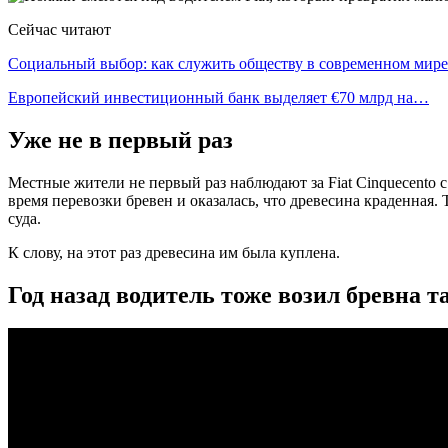
Сейчас читают
Социальный выбор: как служить обществу в современном мире
Европейский инвестиционный банк выделяет €70 млрд на…
Уже не в первый раз
Местные жители не первый раз наблюдают за Fiat Cinquecento 
время перевозки бревен и оказалась, что древесина краденная
суда.
К слову, на этот раз древесина им была куплена.
Год назад водитель тоже возил бревна т