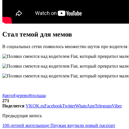
Стал темой для мемов
В социальных сетях появилось множество шуток про водителя 
#авто
#дерево
#польша
271
Поделится
VK
OK.ru
Facebook
Twitter
WhatsApp
Telegram
Viber
Предыдущая запись
100-летней жительнице Пружан вручили новый паспорт