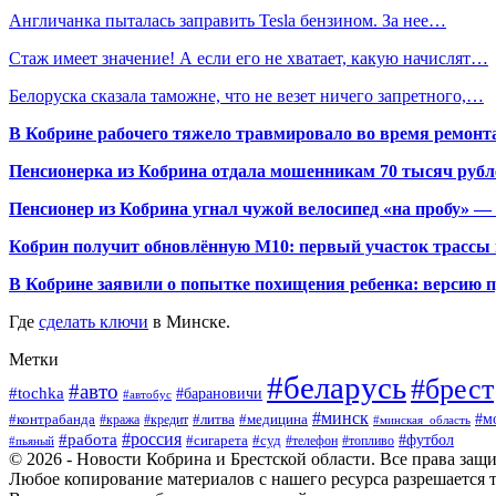
Англичанка пыталась заправить Tesla бензином. За нее…
Стаж имеет значение! А если его не хватает, какую начислят…
Белоруска сказала таможне, что не везет ничего запретного,…
В Кобрине рабочего тяжело травмировало во время ремонт
Пенсионерка из Кобрина отдала мошенникам 70 тысяч рубл
Пенсионер из Кобрина угнал чужой велосипед «на пробу» — 
Кобрин получит обновлённую М10: первый участок трассы п
В Кобрине заявили о попытке похищения ребенка: версию 
Где
сделать ключи
в Минске.
Метки
#беларусь
#брест
#авто
#tochka
#барановичи
#автобус
#минск
#м
#контрабанда
#литва
#кража
#медицина
#кредит
#минская_область
#россия
#работа
#футбол
#сигарета
#суд
#пьяный
#телефон
#топливо
© 2026 - Новости Кобрина и Брестской области. Все права защ
Любое копирование материалов с нашего ресурса разрешается т