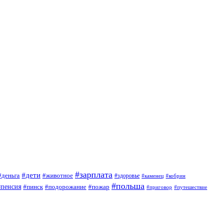
#зарплата
#дети
#деньга
#животное
#здоровье
#кобрин
#каменец
#польша
#пенсия
#пинск
#подорожание
#пожар
#приговор
#путешествие