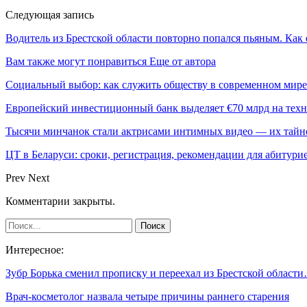
Следующая запись
Водитель из Брестской области повторно попался пьяным. Как 
Вам также могут понравиться
Еще от автора
Социальный выбор: как служить обществу в современном мире
Европейский инвестиционный банк выделяет €70 млрд на техн
Тысячи минчанок стали актрисами интимных видео — их тай
ЦТ в Беларуси: сроки, регистрация, рекомендации для абитури
Prev
Next
Комментарии закрыты.
Интересное:
Зубр Борька сменил прописку и переехал из Брестской област
Врач-косметолог назвала четыре причины раннего старения