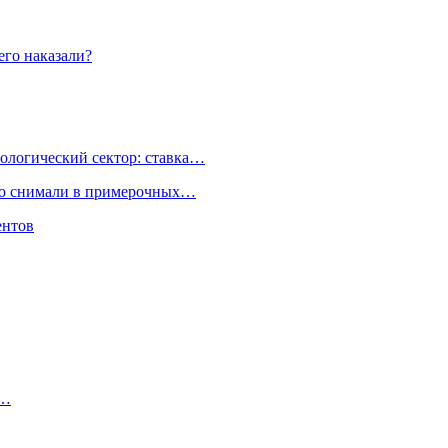
его наказали?
ологический сектор: ставка…
но снимали в примерочных…
ентов
и…