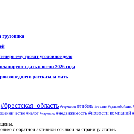
а грузовика
ей
теперь ему грозит уголовное дело
ланируют сдать к осени 2026 года
произошедшего рассказала мать
#брестская_область
#гибель
#германия
#дальнобойщик
#гродно
#новости компаний
ошенничество
#недвижимость
#налог
#наркотик
ищены.
олько с обратной активной ссылкой на страницу статьи.