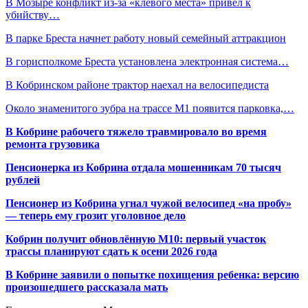
В Мозыре конфликт из-за «клевого места» привел к
убийству…
В парке Бреста начнет работу новый семейный аттракцион
В горисполкоме Бреста установлена электронная система…
В Кобринском районе трактор наехал на велосипедиста
Около знаменитого зубра на трассе М1 появится парковка,…
В Кобрине рабочего тяжело травмировало во время
ремонта грузовика
Пенсионерка из Кобрина отдала мошенникам 70 тысяч
рублей
Пенсионер из Кобрина угнал чужой велосипед «на пробу»
— теперь ему грозит уголовное дело
Кобрин получит обновлённую М10: первый участок
трассы планируют сдать к осени 2026 года
В Кобрине заявили о попытке похищения ребенка: версию
произошедшего рассказала мать