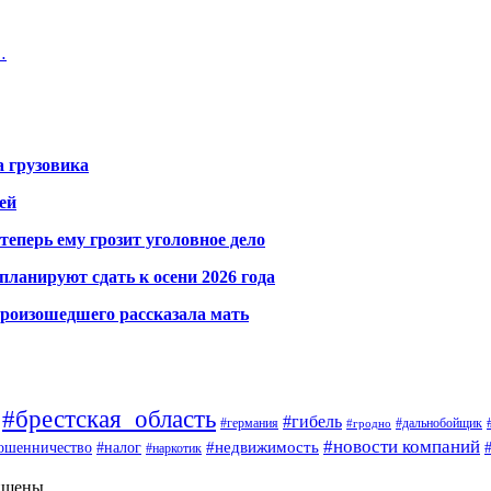
…
а грузовика
ей
теперь ему грозит уголовное дело
ланируют сдать к осени 2026 года
произошедшего рассказала мать
#брестская_область
#гибель
#германия
#дальнобойщик
#гродно
#новости компаний
ошенничество
#недвижимость
#налог
#наркотик
ищены.