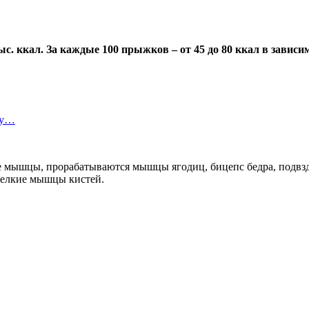
ыс. ккал. За каждые 100 прыжков – от 45 до 80 ккал в зависим
ту…
е мышцы, прорабатываются мышцы ягодиц, бицепс бедра, подвз
мелкие мышцы кистей.