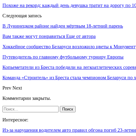
Похоже на рекорд: каждый день девушка тратит на дорогу по 10
Следующая запись
В Лунинецком районе найден мёртвым 18-летний парень
Вам также могут понравиться
Еще от автора
Хоккейное сообщество Беларуси возложило цветы к Монумен
Путеводитель по главному футбольному турниру Европы
Копьеметатели из Бреста победили на легкоатлетических сорев
Команда «Строитель» из Бреста стала чемпионом Беларуси по 
Prev
Next
Комментарии закрыты.
Интересное:
Из-за нарушения водителем авто правил обгона погиб 23-лет