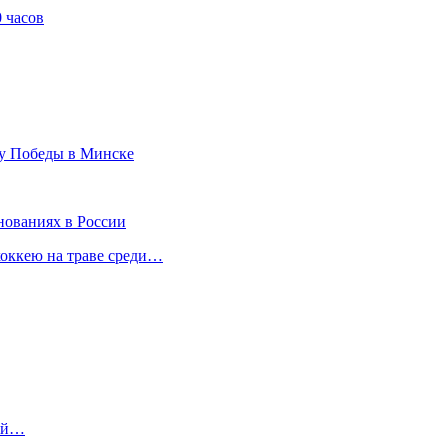
 часов
ту Победы в Минске
нованиях в России
хоккею на траве среди…
ний…