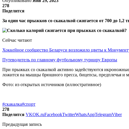
Опубликовано
Янв 29, 2023
278
Поделится
За один час прыжков со скакалкой сжигается от 700 до 1,2 т
Сейчас читают
Хоккейное сообщество Беларуси возложило цветы к Монумен
Путеводитель по главному футбольному турниру Европы
При прыжках со скакалкой активно задействуются икроножны
ложится на мышцы брюшного пресса, бицепсы, предплечья и 
Фото: из открытых источников (иллюстративное)
#скакалка
#спорт
278
Поделится
VK
OK.ru
Facebook
Twitter
WhatsApp
Telegram
Viber
Предыдущая запись