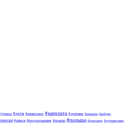
#зарплата
#дети
#деньга
#животное
#здоровье
#кобрин
#каменец
#польша
#пенсия
#пинск
#подорожание
#пожар
#приговор
#путешествие