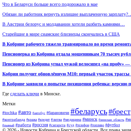
Что в Беларуси больше всего подорожало в мае
Обязан ли работник вернуть излишне выплаченную зарплату?
В Австрии белорус и молдаванин хотели разбить камнями…
Старейшие в мире сиамские близнецы скончались в США
В Кобрине рабочего тяжело травмировало во время ремонт
Пенсионерка из Кобрина отдала мошенникам 70 тысяч рубл
Пенсионер из Кобрина угнал чужой велосипед «на пробу» — 
Кобрин получит обновлённую М10: первый участок трассы п
В Кобрине заявили о попытке похищения ребенка: версию 
Где
сделать ключи
в Минске.
Метки
#беларусь
#брест
#авто
#tochka
#барановичи
#автобус
#минск
#м
#контрабанда
#литва
#кража
#медицина
#кредит
#минская_область
#россия
#работа
#футбол
#сигарета
#суд
#пьяный
#телефон
#топливо
© 2026 - Новости Кобрина и Брестской области. Все права защ