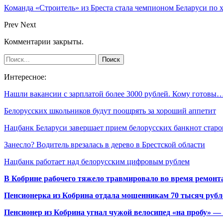
Команда «Строитель» из Бреста стала чемпионом Беларуси по 
Prev
Next
Комментарии закрыты.
Интересное:
Нашли вакансии с зарплатой более 3000 рублей. Кому готовы
Белорусских школьников будут поощрять за хороший аппетит
Нацбанк Беларуси завершает прием белорусских банкнот стар
Занесло? Водитель врезалась в дерево в Брестской области
Нацбанк работает над белорусским цифровым рублем
В Кобрине рабочего тяжело травмировало во время ремонт
Пенсионерка из Кобрина отдала мошенникам 70 тысяч рубл
Пенсионер из Кобрина угнал чужой велосипед «на пробу» — 