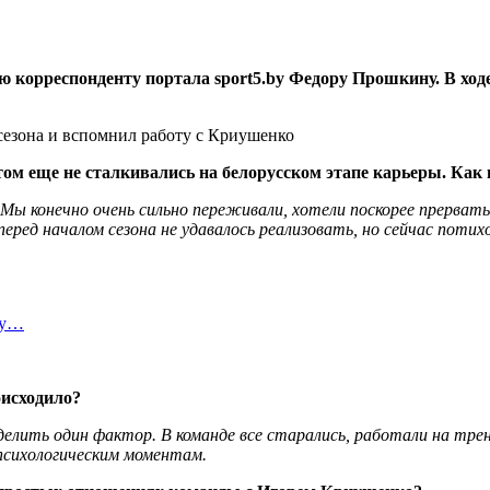
корреспонденту портала sport5.by Федору Прошкину. В ходе
том еще не сталкивались на белорусском этапе карьеры. Как
 Мы конечно очень сильно переживали, хотели поскорее прерват
перед началом сезона не удавалось реализовать, но сейчас пот
ту…
оисходило?
елить один фактор. В команде все старались, работали на тренир
психологическим моментам.