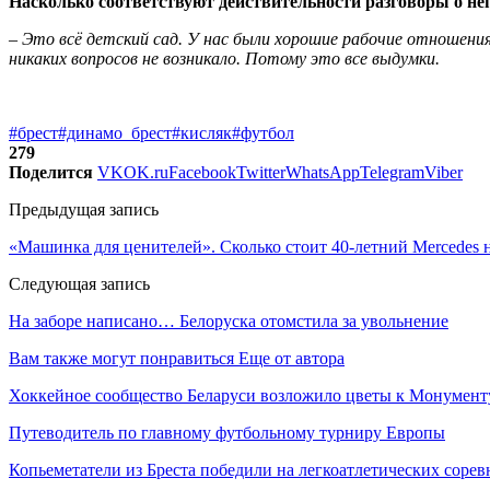
Насколько соответствуют действительности разговоры о 
– Это всё детский сад. У нас были хорошие рабочие отношения
никаких вопросов не возникало. Потому это все выдумки.
#брест
#динамо_брест
#кисляк
#футбол
279
Поделится
VK
OK.ru
Facebook
Twitter
WhatsApp
Telegram
Viber
Предыдущая запись
«Машинка для ценителей». Сколько стоит 40-летний Mercedes 
Следующая запись
На заборе написано… Белоруска отомстила за увольнение
Вам также могут понравиться
Еще от автора
Хоккейное сообщество Беларуси возложило цветы к Монумен
Путеводитель по главному футбольному турниру Европы
Копьеметатели из Бреста победили на легкоатлетических сорев