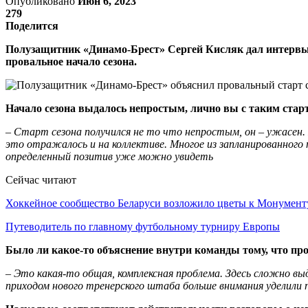
Опубликовано
Июн 6, 2023
279
Поделится
Полузащитник «Динамо-Брест» Сергей Кисляк дал интервью 
провальное начало сезона.
Начало сезона выдалось непростым, лично вы с таким стар
– Старт сезона получился не то что непростым, он – ужасен.
это отражалось и на коллективе. Многое из запланированного 
определенный позитив уже можно увидеть
Сейчас читают
Хоккейное сообщество Беларуси возложило цветы к Монумен
Путеводитель по главному футбольному турниру Европы
Было ли какое-то объяснение внутри команды тому, что пр
– Это какая-то общая, комплексная проблема. Здесь сложно выд
приходом нового тренерского штаба больше внимания уделили 