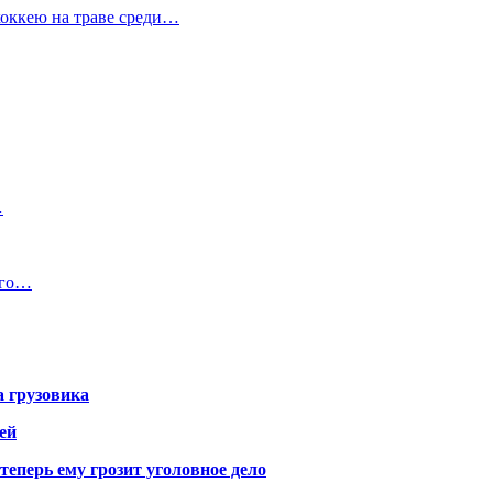
хоккею на траве среди…
…
ого…
а грузовика
ей
теперь ему грозит уголовное дело