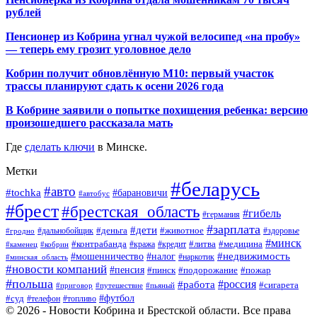
рублей
Пенсионер из Кобрина угнал чужой велосипед «на пробу»
— теперь ему грозит уголовное дело
Кобрин получит обновлённую М10: первый участок
трассы планируют сдать к осени 2026 года
В Кобрине заявили о попытке похищения ребенка: версию
произошедшего рассказала мать
Где
сделать ключи
в Минске.
Метки
#беларусь
#авто
#tochka
#барановичи
#автобус
#брест
#брестская_область
#гибель
#германия
#зарплата
#дети
#деньга
#животное
#дальнобойщик
#гродно
#здоровье
#минск
#контрабанда
#литва
#кража
#медицина
#кобрин
#кредит
#каменец
#мошенничество
#недвижимость
#налог
#наркотик
#минская_область
#новости компаний
#пенсия
#пинск
#подорожание
#пожар
#польша
#россия
#работа
#сигарета
#приговор
#путешествие
#пьяный
#футбол
#суд
#телефон
#топливо
© 2026 - Новости Кобрина и Брестской области. Все права