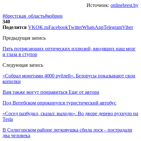
Источник:
onlinebrest.by
#брестская_область
#кобрин
340
Поделится
VK
OK.ru
Facebook
Twitter
WhatsApp
Telegram
Viber
Предыдущая запись
Пять потрясающих оптических иллюзий, вводящих наш мозг
и глаза в ступор
Следующая запись
«Собрал монетами 4000 рублей». Белорусы показывают свои
копилки
Вам также могут понравиться
Еще от автора
Под Витебском опрокинулся туристический автобус
«Сосед разбудил, сказал: выходи». Во дворе дерево рухнуло на
Tesla
В Солигорском районе легковушка сбила лося – пострадали
два человека