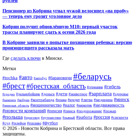
рублей
Пенсионер из Кобрина угнал чужой велосипед «на пробу»
— теперь ему грозит уголовное дело
Кобрин получит обновлённую М10: первый участок
трассы планируют сдать к осени 2026 года
В Кобрине заявили о попытке похищения ребенка: версию
произошедшего рассказала мать
Где
сделать ключи
в Минске.
Метки
#беларусь
#авто
#tochka
#барановичи
#автобус
#брест
#брестская_область
#гибель
#германия
#зарплата
#дети
#деньга
#животное
#дальнобойщик
#гродно
#здоровье
#минск
#контрабанда
#литва
#кража
#медицина
#кобрин
#кредит
#каменец
#мошенничество
#недвижимость
#налог
#наркотик
#минская_область
#новости компаний
#пенсия
#пинск
#подорожание
#пожар
#польша
#россия
#работа
#сигарета
#приговор
#путешествие
#пьяный
#футбол
#суд
#телефон
#топливо
© 2026 - Новости Кобрина и Брестской области. Все права
защищены.