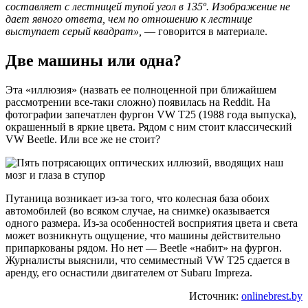
составляет с лестницей тупой угол в 135º. Изображение не
дает явного ответа, чем по отношению к лестнице
выступает серый квадрат»,
— говорится в материале.
Две машины или одна?
Эта «иллюзия» (назвать ее полноценной при ближайшем
рассмотрении все-таки сложно) появилась на Reddit. На
фотографии запечатлен фургон VW T25 (1988 года выпуска),
окрашенный в яркие цвета. Рядом с ним стоит классический
VW Beetle. Или все же не стоит?
Путаница возникает из-за того, что колесная база обоих
автомобилей (во всяком случае, на снимке) оказывается
одного размера. Из-за особенностей восприятия цвета и света
может возникнуть ощущение, что машины действительно
припаркованы рядом. Но нет — Beetle «набит» на фургон.
Журналисты выяснили, что семиместный VW T25 сдается в
аренду, его оснастили двигателем от Subaru Impreza.
Источник:
onlinebrest.by