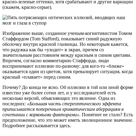
красно-зеленые оттенки, хотя срабатывают и другие вариации
(скажем, красно-серые).
Изображение выше, созданное ученым-когнитивистом Томом
Стаффордом (Tom Stafford), показывает синий радужную
оболочку внутри красной глазницы. Но некоторым кажется,
что радужка как бы «уходит» в экран, причем со
значительным расстоянием между красным и синим цветами.
Впрочем, согласно комментарию Стаффорда, люди
воспринимают иллюзию по-разному: для кого-то «ближе»
оказывается один из цветов, хотя превалирует ситуация, когда
красный «плавает» перед синим.
Почему? До конца не ясно. Об иллюзии в той или иной форме
известно уже более сотни лет, и у исследователей есть
несколько версий, объясняющих это явление. Одна из
последних:
«Большая часть стереоптического эффекта
приписывается поперечным хроматическим аберрациям в
сочетании с корковыми факторами»
. Понятнее не стало? Есть
предположение, что это может иметь эволюционное значение.
Подробнее рассказывается здесь.