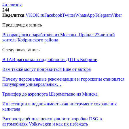
#иллюзия
244
Поделится
VK
OK.ru
Facebook
Twitter
WhatsApp
Telegram
Viber
Предыдущая запись
Возвращался с заработков из Москвы. Пропал 27-летний
житель Кобринского района
Следующая запись
В ГАИ рассказали подробности ДТП в Кобрине
Вам также могут понравиться
Еще от автора
Почему персональные рекомендации и гороскопы становятся
популярнее универсальных…
Трансфер до аэропорта Шереметьево из Минска
Инвестиции в недвижимость как инструмент сохранения
капитала
Распространённые неисправности коробки DSG в
автомобилях Volkswagen и как их избежать