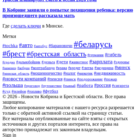
В Кобрине заявили о попытке похищения ребенка: версию
произошедшего рассказала мать
Где
сделать ключи
в Минске.
Метки
#беларусь
#авто
#tochka
#барановичи
#автобус
#брест
#брестская_область
#гибель
#германия
#зарплата
#дети
#деньга
#животное
#дальнобойщик
#гродно
#здоровье
#минск
#контрабанда
#литва
#кража
#медицина
#кобрин
#кредит
#каменец
#мошенничество
#недвижимость
#налог
#наркотик
#минская_область
#новости компаний
#пенсия
#пинск
#подорожание
#пожар
#польша
#россия
#работа
#сигарета
#приговор
#путешествие
#пьяный
#футбол
#суд
#телефон
#топливо
© 2026 - Новости Кобрина и Брестской области. Все права
защищены.
Любое копирование материалов с нашего ресурса разрешается
только с обратной активной ссылкой на страницу статьи.
Все материалы опубликованные на сайте взяты с открытых
источников и других порталов интернета, все права на
авторство принадлежат их законным владельцам.
Sign in