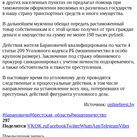
в других населенных пунктах он предлагал помощь при
таможенном оформлении ввозимых из различных государств
в нашу страну транспортных средств и иного имущества.
В дальнейшем мужчина обещал передать растаможенный
товар собственникам и с этой целью получил от трех граждан
деньги и имущество на сумму не менее 198 тысяч рублей.
Действия жителя Барановичей квалифицированы по части 4
статьи 209 Уголовного кодекса РБ (мошенничество в особо
крупном размере). Заключение под стражу обвиняемого
прокурор санкционировал с учетом личности подозреваемого,
а также обстоятельств и тяжести преступления.
В настоящее время по уголовному делу проводятся
следственные и процессуальные действия, в том числе
направленные на установление всех лиц, потерпевших от
преступных действий фигуранта уголовного дела.
Источник:
onlinebrest.by
#барановичи
#брестская_область
#мошенничество
297
Поделится
VK
OK.ru
Facebook
Twitter
WhatsApp
Telegram
Viber
Предыдущая запись