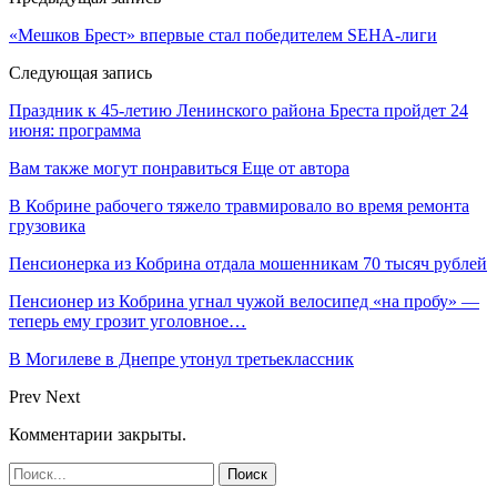
«Мешков Брест» впервые стал победителем SEHA-лиги
Следующая запись
Праздник к 45-летию Ленинского района Бреста пройдет 24
июня: программа
Вам также могут понравиться
Еще от автора
В Кобрине рабочего тяжело травмировало во время ремонта
грузовика
Пенсионерка из Кобрина отдала мошенникам 70 тысяч рублей
Пенсионер из Кобрина угнал чужой велосипед «на пробу» —
теперь ему грозит уголовное…
В Могилеве в Днепре утонул третьеклассник
Prev
Next
Комментарии закрыты.