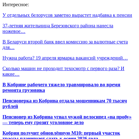
Интересное:
У отдельных белорусов заметно вырастет надбавка к пенсии
37-летняя жительница Березовского района нанесла
ножевое…
В Беларуси второй банк ввел комиссию за валютные счета
для…
Нужна работа? 19 апреля ярмарка вакансий учреждений…
Сколько машин не проходит техосмотр с первого раза? И
какие…
В Кобрине рабочего тяжело травмировало во время
ремонта грузовика
Пенсионерка из Кобрина отдала мошенникам 70 тысяч
рублей
Пенсионер из Кобрина угнал чужой велосипед «на пробу»
— теперь ему грозит уголовное дело
Кобрин получит обновлённую М10: первый участок
трассы планируют сдать к осени 2026 года