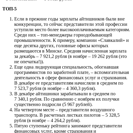
ТОП-5
Если в прежние годы зарплаты айтишников были вне
конкуренции, то сейчас представители этой профессии
уступили место более высокооплачиваемым категориям.
Среди них – топ-менеджеры горнодобывающей
промышленности. К примеру, компании «Славкалий» и
еще десятка других, головные офисы которых
размещаются в Минске. Средняя начисленная зарплата
за декабрь – 7 921,2 рубля (в ноябре – 19 262 рубля (это
не опечатка!)).
Еще одна лидирующая специальность, обогнавшая
программистов по заработной плате, – вспомогательная
деятельность в сфере финансовых услуг и страхования.
В декабре ее представителям начисляли в среднем по
7 523,7 рубля (в ноябре – 4 360,3 рубля).
В декабре айтишники зарабатывали в среднем по
7 340,1 рубля. По сравнению с ноябрем их получки
существенно подросли (5 967 рублей).
На четвертом месте – представители воздушного
транспорта. В расчетных листках пилотов – 5 328,5
рубля (в ноябре – 4 264,2 рубля).
Пятую ступеньку рейтинга занимают представители
финансовых услуг, кроме страхования и