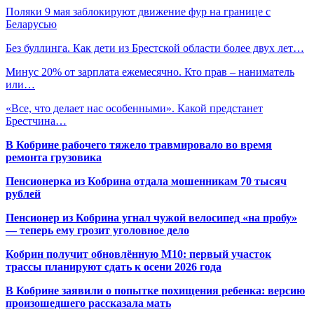
Поляки 9 мая заблокируют движение фур на границе с
Беларусью
Без буллинга. Как дети из Брестской области более двух лет…
Минус 20% от зарплата ежемесячно. Кто прав – наниматель
или…
«Все, что делает нас особенными». Какой предстанет
Брестчина…
В Кобрине рабочего тяжело травмировало во время
ремонта грузовика
Пенсионерка из Кобрина отдала мошенникам 70 тысяч
рублей
Пенсионер из Кобрина угнал чужой велосипед «на пробу»
— теперь ему грозит уголовное дело
Кобрин получит обновлённую М10: первый участок
трассы планируют сдать к осени 2026 года
В Кобрине заявили о попытке похищения ребенка: версию
произошедшего рассказала мать