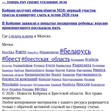
— теперь ему грозит уголовное дело
Кобрин получит обновлённую М10: первый участок
трассы планируют сдать к осени 2026 года
В Кобрине заявили о попытке похищения ребенка: версию
произошедшего рассказала мать
Где
сделать ключи
в Минске.
Метки
#беларусь
#авто
#tochka
#барановичи
#автобус
#брест
#брестская_область
#гибель
#германия
#зарплата
#дети
#деньга
#животное
#дальнобойщик
#гродно
#здоровье
#минск
#контрабанда
#литва
#кража
#медицина
#кобрин
#кредит
#каменец
#мошенничество
#недвижимость
#налог
#наркотик
#минская_область
#новости компаний
#пенсия
#пинск
#подорожание
#пожар
#польша
#россия
#работа
#сигарета
#приговор
#путешествие
#пьяный
#футбол
#суд
#телефон
#топливо
© 2026 - Новости Кобрина и Брестской области. Все права
защищены.
Любое копирование материалов с нашего ресурса разрешается
только с обратной активной ссылкой на страницу статьи.