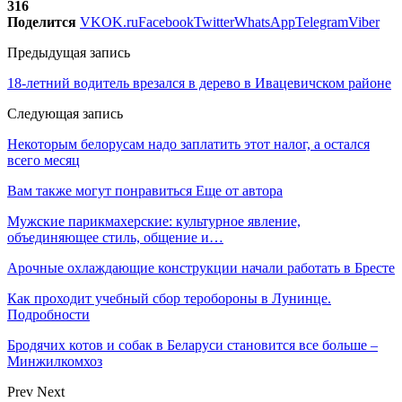
316
Поделится
VK
OK.ru
Facebook
Twitter
WhatsApp
Telegram
Viber
Предыдущая запись
18-летний водитель врезался в дерево в Ивацевичском районе
Следующая запись
Некоторым белорусам надо заплатить этот налог, а остался
всего месяц
Вам также могут понравиться
Еще от автора
Мужские парикмахерские: культурное явление,
объединяющее стиль, общение и…
Арочные охлаждающие конструкции начали работать в Бресте
Как проходит учебный сбор теробороны в Лунинце.
Подробности
Бродячих котов и собак в Беларуси становится все больше –
Минжилкомхоз
Prev
Next