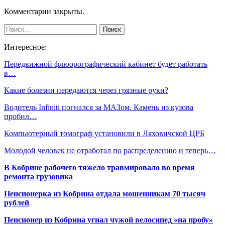
Комментарии закрыты.
Интересное:
Передвижной флюорографический кабинет будет работать
в…
Какие болезни передаются через грязные руки?
Водитель Infiniti погнался за МАЗом. Камень из кузова
пробил…
Компьютерный томограф установили в Ляховичской ЦРБ
Молодой человек не отработал по распределению и теперь…
В Кобрине рабочего тяжело травмировало во время
ремонта грузовика
Пенсионерка из Кобрина отдала мошенникам 70 тысяч
рублей
Пенсионер из Кобрина угнал чужой велосипед «на пробу»