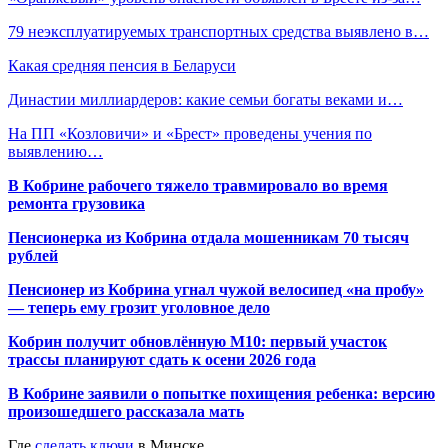
79 неэксплуатируемых транспортных средства выявлено в…
Какая средняя пенсия в Беларуси
Династии миллиардеров: какие семьи богаты веками и…
На ПП «Козловичи» и «Брест» проведены учения по
выявлению…
В Кобрине рабочего тяжело травмировало во время
ремонта грузовика
Пенсионерка из Кобрина отдала мошенникам 70 тысяч
рублей
Пенсионер из Кобрина угнал чужой велосипед «на пробу»
— теперь ему грозит уголовное дело
Кобрин получит обновлённую М10: первый участок
трассы планируют сдать к осени 2026 года
В Кобрине заявили о попытке похищения ребенка: версию
произошедшего рассказала мать
Где
сделать ключи
в Минске.