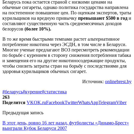
Беларусь пока остается страной с низкими ценами на
обычные сигареты, однако политика государства направлена
на постепенное повышение цен. По оценкам экспертов, траты
курильщиков на вредную привычку
превышают $500 в год
и
составляют существенную часть среднемесячных доходов
белорусов
(более 10%).
В то же время быстрыми темпами растет альтернативное
потребление никотина через ЭСДН, в том числе в Беларуси.
Многие ученые предлагают ВОЗ пересмотреть рекомендации
по борьбе с курением в сторону снижения потребления табака
и замещения его на другие никотиносодержащие продукты,
чтобы снизить затраты стран на борьбу с последствиями для
здоровья курильщиков обычных сигарет.
Источник:
onlinebrest.by
#беларусь
#курение
#статистика
263
Поделится
VK
OK.ru
Facebook
Twitter
WhatsApp
Telegram
Viber
Предыдущая запись
В этот день, ровно 16 лет назад, футболисты «Динамо-Брест»
выиграли Кубок Беларуси 2007