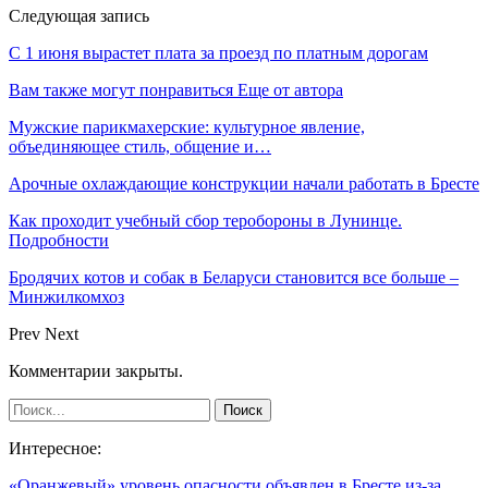
Следующая запись
С 1 июня вырастет плата за проезд по платным дорогам
Вам также могут понравиться
Еще от автора
Мужские парикмахерские: культурное явление,
объединяющее стиль, общение и…
Арочные охлаждающие конструкции начали работать в Бресте
Как проходит учебный сбор теробороны в Лунинце.
Подробности
Бродячих котов и собак в Беларуси становится все больше –
Минжилкомхоз
Prev
Next
Комментарии закрыты.
Интересное:
«Оранжевый» уровень опасности объявлен в Бресте из-за…