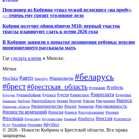
Пенсионер из Кобрина угнал чужой велосипед «на пробу»
— теперь ему грозит уголовное дело
Кобрин получит обновлённую М10: первый участок
трассы планируют сдать к осени 2026 года
В Кобрине заявили о попытке похищения ребенка: версию
произошедшего рассказала мать
Где
сделать ключи
в Минске.
Метки
#беларусь
#авто
#tochka
#барановичи
#автобус
#брест
#брестская_область
#гибель
#германия
#зарплата
#дети
#деньга
#животное
#дальнобойщик
#гродно
#здоровье
#минск
#контрабанда
#литва
#кража
#медицина
#кобрин
#кредит
#каменец
#мошенничество
#недвижимость
#налог
#наркотик
#минская_область
#новости компаний
#пенсия
#пинск
#подорожание
#пожар
#польша
#россия
#работа
#сигарета
#приговор
#путешествие
#пьяный
#футбол
#суд
#телефон
#топливо
© 2026 - Новости Кобрина и Брестской области. Все права
защищены.