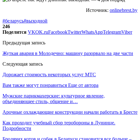
Источник:
onlinebrest.by
#беларусь
#выходной
246
Поделится
VK
OK.ru
Facebook
Twitter
WhatsApp
Telegram
Viber
Предыдущая запись
Жуткая авария в Молодечно: машину разорвало на две части
Следующая запись
Дорожает стоимость некоторых услуг МТС
Вам также могут понравиться
Еще от автора
Мужские парикмахерские: культурное явление,
объединяющее стиль, общение и…
Арочные охлаждающие конструкции начали работать в Бресте
Как проходит учебный сбор теробороны в Лунинце.
Подробности
Бродячих котов и собак в Беларуси становится все больше –