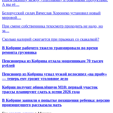
А вы её…
Белорусский силач Вячеслав Хоронеко установил новый
мировой…
При смене собственника техосмотр проходить не надо, но
за…
Сколько калорий сжигается при прыжках со скакалкой?
В Кобрине рабочего тяжело травмировало во время
ремонта грузовика
Пенсионерка из Кобрина отдала мошенникам 70 тысяч
рублей
Пенсионер из Кобрина угнал чужой велосипед «на пробу»
— теперь ему грозит уголовное дело
Кобрин получит обновлённую М10: первый участок
трассы планируют сдать к осени 2026 года
В Кобрине заявили о попытке похищения ребенка: версию
произошедшего рассказала мать