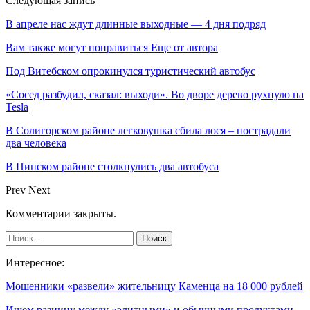
Следующая запись
В апреле нас ждут длинные выходные — 4 дня подряд
Вам также могут понравиться
Еще от автора
Под Витебском опрокинулся туристический автобус
«Сосед разбудил, сказал: выходи». Во дворе дерево рухнуло на
Tesla
В Солигорском районе легковушка сбила лося – пострадали
два человека
В Пинском районе столкнулись два автобуса
Prev
Next
Комментарии закрыты.
Интересное:
Мошенники «развели» жительницу Каменца на 18 000 рублей
Ищем разницу между «элитными» и обычными продуктами.