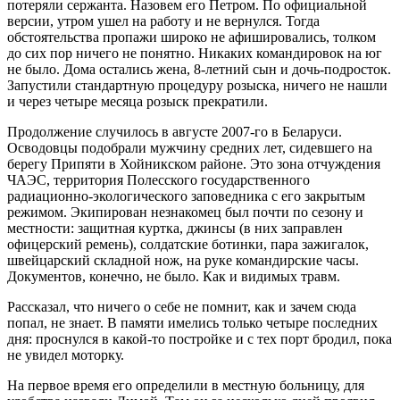
потеряли сержанта. Назовем его Петром. По официальной
версии, утром ушел на работу и не вернулся. Тогда
обстоятельства пропажи широко не афишировались, толком
до сих пор ничего не понятно. Никаких командировок на юг
не было. Дома остались жена, 8-летний сын и дочь-подросток.
Запустили стандартную процедуру розыска, ничего не нашли
и через четыре месяца розыск прекратили.
Продолжение случилось в августе 2007-го в Беларуси.
Осводовцы подобрали мужчину средних лет, сидевшего на
берегу Припяти в Хойникском районе. Это зона отчуждения
ЧАЭС, территория Полесского государственного
радиационно-экологического заповедника с его закрытым
режимом. Экипирован незнакомец был почти по сезону и
местности: защитная куртка, джинсы (в них заправлен
офицерский ремень), солдатские ботинки, пара зажигалок,
швейцарский складной нож, на руке командирские часы.
Документов, конечно, не было. Как и видимых травм.
Рассказал, что ничего о себе не помнит, как и зачем сюда
попал, не знает. В памяти имелись только четыре последних
дня: проснулся в какой-то постройке и с тех порт бродил, пока
не увидел моторку.
На первое время его определили в местную больницу, для