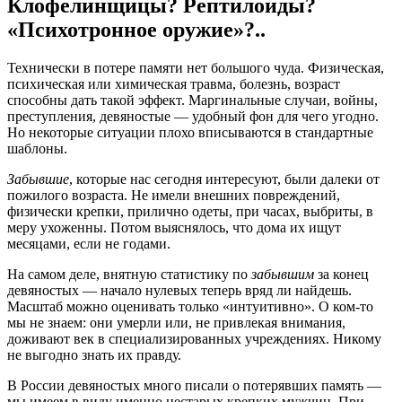
Клофелинщицы? Рептилоиды?
«Психотронное оружие»?..
Технически в потере памяти нет большого чуда. Физическая,
психическая или химическая травма, болезнь, возраст
способны дать такой эффект. Маргинальные случаи, войны,
преступления, девяностые — удобный фон для чего угодно.
Но некоторые ситуации плохо вписываются в стандартные
шаблоны.
Забывшие
, которые нас сегодня интересуют, были далеки от
пожилого возраста. Не имели внешних повреждений,
физически крепки, прилично одеты, при часах, выбриты, в
меру ухоженны. Потом выяснялось, что дома их ищут
месяцами, если не годами.
На самом деле, внятную статистику по
забывшим
за конец
девяностых — начало нулевых теперь вряд ли найдешь.
Масштаб можно оценивать только «интуитивно». О ком-то
мы не знаем: они умерли или, не привлекая внимания,
доживают век в специализированных учреждениях. Никому
не выгодно знать их правду.
В России девяностых много писали о потерявших память —
мы имеем в виду именно нестарых крепких мужчин. При