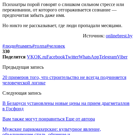
Психиатры порой говорят о слишком сильном стрессе или
переживании, от которого отгораживается сознание —
предпочитая забыть даже имя.
Но никто не рассказывает, где люди пропадали месяцами.
Источник:
onlinebrest.by
#люди
#память
#толпа
#человек
330
Поделится
VK
OK.ru
Facebook
Twitter
WhatsApp
Telegram
Viber
Предыдущая запись
20 примеров того, что строительство не всегда подчиняется
человеческой логике
Следующая запись
В Беларуси установлены новые цены на прием драгметаллов
в Госфонд
Вам также могут понравиться
Еще от автора
Мужские парикмахерские: культурное явление,
объединяющее стиль, общение и…