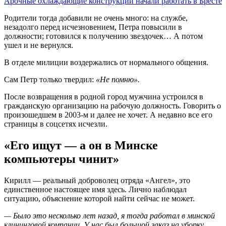
Арочные охлаждающие конструкции начали работать в Бресте
Родители тогда добавили не очень много: на службе,
незадолго перед исчезновением, Петра повысили в
должности; готовился к получению звездочек… А потом
ушел и не вернулся.
В отделе милиции воздержались от нормального общения.
Сам Петр только твердил:
«Не помню».
После возвращения в родной город мужчина устроился в
гражданскую организацию на рабочую должность. Говорить о
произошедшем в 2003-м и далее не хочет. А недавно все его
страницы в соцсетях исчезли.
«Его ищут — а он в Минске
компьютеры чинит»
Кирилл — реальный доброволец отряда «Ангел», это
единственное настоящее имя здесь. Лично наблюдал
ситуацию, объяснение которой найти сейчас не может.
— Было это несколько лет назад, я тогда работал в минской
клининговой компании. У нас был большой заказ на уборку