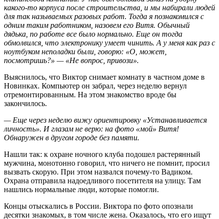
какого-то корпуса после строительства, и мы набирали людей
для так называемых разовых работ. Тогда я познакомился с
одним таким работником, назовем его Витя. Обычный
дядька, по работе все было нормально. Еще он тогда
обмолвился, что электронику умеет чинить. А у меня как раз с
ноутбуком неполадки были, говорю: «О, может,
посмотришь?» — «Не вопрос, привози».
Выяснилось, что Виктор снимает комнату в частном доме в
Новинках. Компьютер он забрал, через неделю вернул
отремонтированным. На этом знакомство вроде бы
закончилось.
— Еще через неделю вижу ориентировку «Устанавливается
личность». И глазам не верю: на фото «мой» Витя!
Обнаружен в другом городе без памяти.
Нашли так: к охране ночного клуба подошел растерянный
мужчина, монотонно говорил, что ничего не помнит, просил
вызвать скорую. При этом назвался почему-то Вадиком.
Охрана отправила надоедливого посетителя на улицу. Там
нашлись нормальные люди, которые помогли.
Концы отыскались в России. Виктора по фото опознали
десятки знакомых, в том числе жена. Оказалось, что его ищут