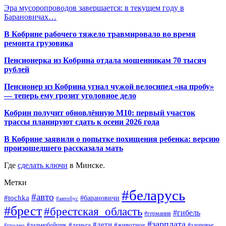
Эра мусоропроводов завершается: в текущем году в
Барановичах…
В Кобрине рабочего тяжело травмировало во время
ремонта грузовика
Пенсионерка из Кобрина отдала мошенникам 70 тысяч
рублей
Пенсионер из Кобрина угнал чужой велосипед «на пробу»
— теперь ему грозит уголовное дело
Кобрин получит обновлённую М10: первый участок
трассы планируют сдать к осени 2026 года
В Кобрине заявили о попытке похищения ребенка: версию
произошедшего рассказала мать
Где
сделать ключи
в Минске.
Метки
#беларусь
#авто
#tochka
#барановичи
#автобус
#брест
#брестская_область
#гибель
#германия
#зарплата
#дети
#деньга
#животное
#дальнобойщик
#гродно
#здоровье