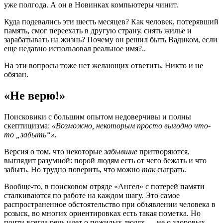
уже полгода. А он в Новинках компьютеры чинит.
Куда подевались эти шесть месяцев? Как человек, потерявший
память, смог переехать в другую страну, снять жилье и
зарабатывать на жизнь? Почему он решил быть Вадиком, если
еще недавно использовал реальное имя?..
На эти вопросы тоже нет желающих ответить. Никто и не
обязан.
«Не верю!»
Поисковики с большим опытом недоверчивы и полны
скептицизма:
«Возможно, некоторым просто выгодно что-
то „забыть“».
Версия о том, что некоторые
забывшие
притворяются,
выглядит разумной: порой людям есть от чего бежать и что
забыть. Но трудно поверить, что можно
так
сыграть.
Вообще-то, в поисковом отряде «Ангел» с потерей памяти
сталкиваются по работе на каждом шагу. Это самое
распространенное обстоятельство при объявлении человека в
розыск, во многих ориентировках есть такая пометка. Но
почти всегда речь идет о пожилых людях — не о здоровых