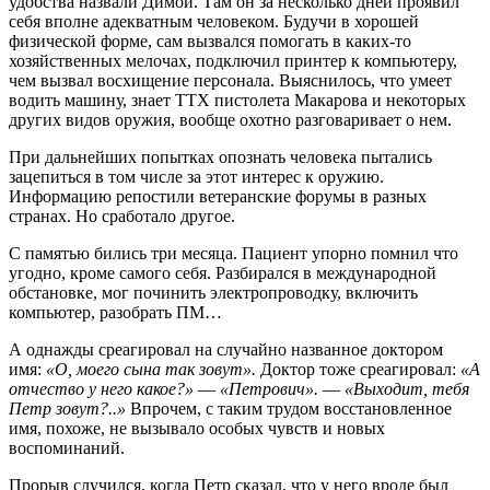
удобства назвали Димой. Там он за несколько дней проявил
себя вполне адекватным человеком. Будучи в хорошей
физической форме, сам вызвался помогать в каких-то
хозяйственных мелочах, подключил принтер к компьютеру,
чем вызвал восхищение персонала. Выяснилось, что умеет
водить машину, знает ТТХ пистолета Макарова и некоторых
других видов оружия, вообще охотно разговаривает о нем.
При дальнейших попытках опознать человека пытались
зацепиться в том числе за этот интерес к оружию.
Информацию репостили ветеранские форумы в разных
странах. Но сработало другое.
С памятью бились три месяца. Пациент упорно помнил что
угодно, кроме самого себя. Разбирался в международной
обстановке, мог починить электропроводку, включить
компьютер, разобрать ПМ…
А однажды среагировал на случайно названное доктором
имя:
«О, моего сына так зовут».
Доктор тоже среагировал:
«А
отчество у него какое?»
—
«Петрович».
—
«Выходит, тебя
Петр зовут?..»
Впрочем, с таким трудом восстановленное
имя, похоже, не вызывало особых чувств и новых
воспоминаний.
Прорыв случился, когда Петр сказал, что у него вроде был