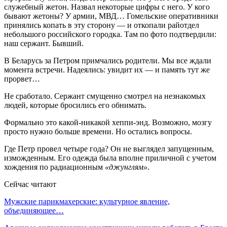
служебный жетон. Назвал некоторые цифры с него. У кого
бывают жетоны? У армии, МВД… Гомельские оперативники
принялись копать в эту сторону — и откопали райотдел
небольшого российского городка. Там по фото подтвердили:
наш сержант. Бывший.
В Беларусь за Петром примчались родители. Мы все ждали
момента встречи. Надеялись: увидит их — и память тут же
прорвет…
Не сработало. Сержант смущенно смотрел на незнакомых
людей, которые бросились его обнимать.
Формально это какой-никакой хеппи-энд. Возможно, мозгу
просто нужно больше времени. Но остались вопросы.
Где Петр провел четыре года? Он не выглядел запущенным,
изможденным. Его одежда была вполне приличной с учетом
хождения по радиационным
«джунглям»
.
Сейчас читают
Мужские парикмахерские: культурное явление,
объединяющее…