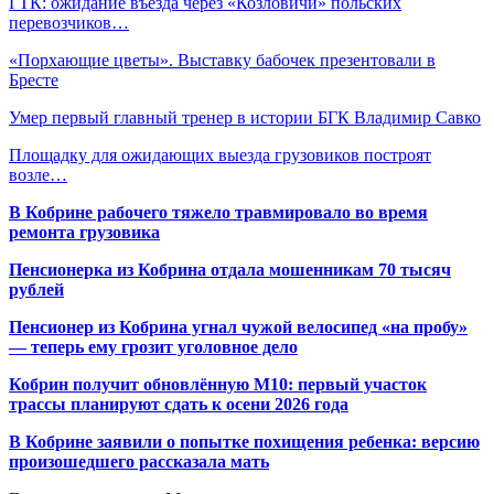
ГТК: ожидание въезда через «Козловичи» польских
перевозчиков…
«Порхающие цветы». Выставку бабочек презентовали в
Бресте
Умер первый главный тренер в истории БГК Владимир Савко
Площадку для ожидающих выезда грузовиков построят
возле…
В Кобрине рабочего тяжело травмировало во время
ремонта грузовика
Пенсионерка из Кобрина отдала мошенникам 70 тысяч
рублей
Пенсионер из Кобрина угнал чужой велосипед «на пробу»
— теперь ему грозит уголовное дело
Кобрин получит обновлённую М10: первый участок
трассы планируют сдать к осени 2026 года
В Кобрине заявили о попытке похищения ребенка: версию
произошедшего рассказала мать