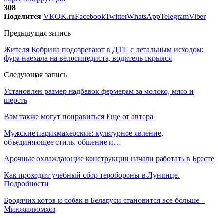
308
Поделится
VK
OK.ru
Facebook
Twitter
WhatsApp
Telegram
Viber
Предыдущая запись
Жителя Кобрина подозревают в ДТП с летальным исходом:
фура наехала на велосипедиста, водитель скрылся
Следующая запись
Установлен размер надбавок фермерам за молоко, мясо и
шерсть
Вам также могут понравиться
Еще от автора
Мужские парикмахерские: культурное явление,
объединяющее стиль, общение и…
Арочные охлаждающие конструкции начали работать в Бресте
Как проходит учебный сбор теробороны в Лунинце.
Подробности
Бродячих котов и собак в Беларуси становится все больше –
Минжилкомхоз