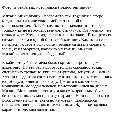
Фото из открытых источников (иллюстративное)
Михаил Михайлович, назовем его так, трудился в сфере
медицины, на ниве уважаемой, хотя порой и
малооплачиваемой. Работает по специальности и теперь,
только уже не в государственной структуре. Где именно – не
столь важно. Кому надо, те специалиста знают. В то время он
служил врачом в одной брестской клинике. Как-то раз его
пригласил к себе в офис один предприниматель среднего
звена, как говорится, шапочно знакомый. Михаил
Михайлович заглянул в обеденный перерыв.
В кабинете у бизнесмена было скромно, строго и даже
аскетично. Но это была дорогостоящая скромность, как
специально трепаные джинсы от фирмы, допустим, «Левис».
Хозяин предложил гостю сигару и коньяк, гость, сославшись
на работу, принял лишь сигару. Третьим в комнате был
молчаливый молодой человек, пристроившийся на диване.
Михаил Михайлович почти угадал суть проблемы. Сын
бизнесмена подлежал призыву в армию. Но и папа, и сын в
Вооруженные Силы активно не хотели. Требовалось
положить юношу в больницу с каким-нибудь подходящим
кардиологическим диагнозом.