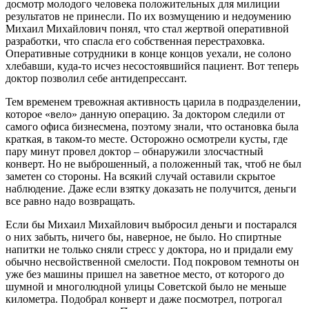
досмотр молодого человека положительных для милиции
результатов не принесли. По их возмущению и недоумению
Михаил Михайлович понял, что стал жертвой оперативной
разработки, что спасла его собственная перестраховка.
Оперативные сотрудники в конце концов уехали, не солоно
хлебавши, куда-то исчез несостоявшийся пациент. Вот теперь
доктор позволил себе антидепрессант.
Тем временем тревожная активность царила в подразделении,
которое «вело» данную операцию. За доктором следили от
самого офиса бизнесмена, поэтому знали, что остановка была
краткая, в таком-то месте. Осторожно осмотрели кусты, где
пару минут провел доктор – обнаружили злосчастный
конверт. Но не выброшенный, а положенный так, чтоб не был
заметен со стороны. На всякий случай оставили скрытое
наблюдение. Даже если взятку доказать не получится, деньги
все равно надо возвращать.
Если бы Михаил Михайлович выбросил деньги и постарался
о них забыть, ничего бы, наверное, не было. Но спиртные
напитки не только сняли стресс у доктора, но и придали ему
обычно несвойственной смелости. Под покровом темноты он
уже без машины пришел на заветное место, от которого до
шумной и многолюдной улицы Советской было не меньше
километра. Подобрал конверт и даже посмотрел, потрогал