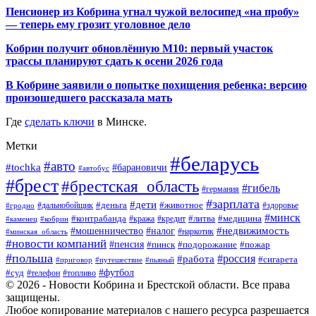
Пенсионер из Кобрина угнал чужой велосипед «на пробу»
— теперь ему грозит уголовное дело
Кобрин получит обновлённую М10: первый участок
трассы планируют сдать к осени 2026 года
В Кобрине заявили о попытке похищения ребенка: версию
произошедшего рассказала мать
Где
сделать ключи
в Минске.
Метки
#беларусь
#авто
#tochka
#барановичи
#автобус
#брест
#брестская_область
#гибель
#германия
#зарплата
#дети
#деньга
#животное
#дальнобойщик
#гродно
#здоровье
#минск
#контрабанда
#литва
#кража
#медицина
#кобрин
#кредит
#каменец
#мошенничество
#недвижимость
#налог
#наркотик
#минская_область
#новости компаний
#пенсия
#пинск
#подорожание
#пожар
#польша
#россия
#работа
#сигарета
#приговор
#путешествие
#пьяный
#футбол
#суд
#телефон
#топливо
© 2026 - Новости Кобрина и Брестской области. Все права
защищены.
Любое копирование материалов с нашего ресурса разрешается