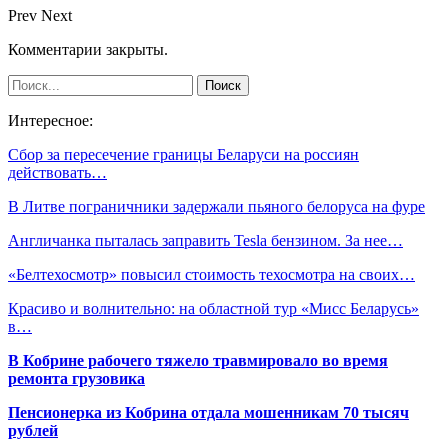
Prev
Next
Комментарии закрыты.
Интересное:
Сбор за пересечение границы Беларуси на россиян
действовать…
В Литве пограничники задержали пьяного белоруса на фуре
Англичанка пыталась заправить Tesla бензином. За нее…
«Белтехосмотр» повысил стоимость техосмотра на своих…
Красиво и волнительно: на областной тур «Мисс Беларусь»
в…
В Кобрине рабочего тяжело травмировало во время
ремонта грузовика
Пенсионерка из Кобрина отдала мошенникам 70 тысяч
рублей