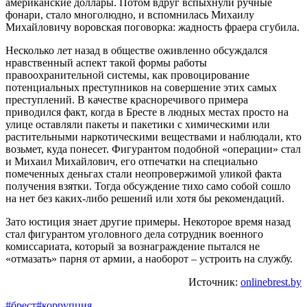
американские доллары. Потом вдруг вспыхнули ручные
фонари, стало многолюдно, и вспомнилась Михаилу
Михайловичу воровская поговорка: жадность фраера сгубила.
Несколько лет назад в обществе оживленно обсуждался
нравственный аспект такой формы работы
правоохранительной системы, как провоцирование
потенциальных преступников на совершение этих самых
преступлений. В качестве красноречивого примера
приводился факт, когда в Бресте в людных местах просто на
улице оставляли пакеты и пакетики с химическими или
растительными наркотическими веществами и наблюдали, кто
возьмет, куда понесет. Фигурантом подобной «операции» стал
и Михаил Михайлович, его отпечатки на специально
помеченных деньгах стали неопровержимой уликой факта
получения взятки. Тогда обсуждение тихо само собой сошло
на нет без каких-либо решений или хотя бы рекомендаций.
Зато юстиция знает другие примеры. Некоторое время назад
стал фигурантом уголовного дела сотрудник военного
комиссариата, который за вознаграждение пытался не
«отмазать» парня от армии, а наоборот – устроить на службу.
Источник:
onlinebrest.by
#брест
#коррупция