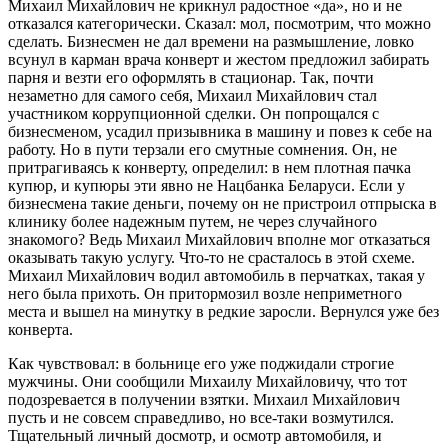
Михаил Михайлович не крикнул радостное «да», но и не
отказался категорически. Сказал: мол, посмотрим, что можно
сделать. Бизнесмен не дал времени на размышление, ловко
всунул в карман врача конверт и жестом предложил забирать
парня и везти его оформлять в стационар. Так, почти
незаметно для самого себя, Михаил Михайлович стал
участником коррупционной сделки. Он попрощался с
бизнесменом, усадил призывника в машину и повез к себе на
работу. Но в пути терзали его смутные сомнения. Он, не
притрагиваясь к конверту, определил: в нем плотная пачка
купюр, и купюры эти явно не Нацбанка Беларуси. Если у
бизнесмена такие деньги, почему он не пристроил отпрыска в
клинику более надежным путем, не через случайного
знакомого? Ведь Михаил Михайлович вполне мог отказаться
оказывать такую услугу. Что-то не срасталось в этой схеме.
Михаил Михайлович водил автомобиль в перчатках, такая у
него была прихоть. Он притормозил возле неприметного
места и вышел на минутку в редкие заросли. Вернулся уже без
конверта.
Как чувствовал: в больнице его уже поджидали строгие
мужчины. Они сообщили Михаилу Михайловичу, что тот
подозревается в получении взятки. Михаил Михайлович
пусть и не совсем справедливо, но все-таки возмутился.
Тщательный личный досмотр, и осмотр автомобиля, и