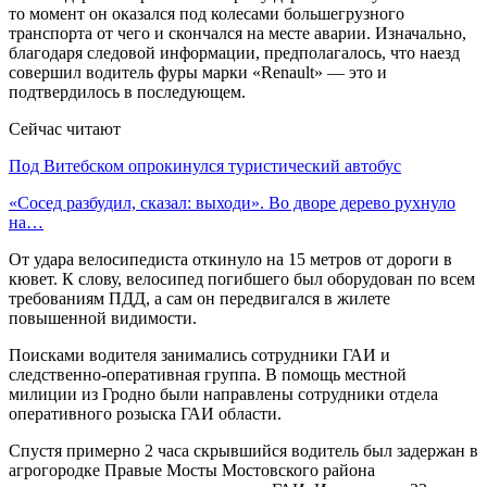
то момент он оказался под колесами большегрузного
транспорта от чего и скончался на месте аварии. Изначально,
благодаря следовой информации, предполагалось, что наезд
совершил водитель фуры марки «Renault» — это и
подтвердилось в последующем.
Сейчас читают
Под Витебском опрокинулся туристический автобус
«Сосед разбудил, сказал: выходи». Во дворе дерево рухнуло
на…
От удара велосипедиста откинуло на 15 метров от дороги в
кювет. К слову, велосипед погибшего был оборудован по всем
требованиям ПДД, а сам он передвигался в жилете
повышенной видимости.
Поисками водителя занимались сотрудники ГАИ и
следственно-оперативная группа. В помощь местной
милиции из Гродно были направлены сотрудники отдела
оперативного розыска ГАИ области.
Спустя примерно 2 часа скрывшийся водитель был задержан в
агрогородке Правые Мосты Мостовского района