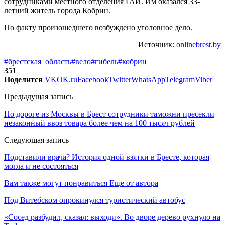
сотрудниками местного отделения ГАИ. Им оказался 33-
летний житель города Кобрин.
По факту произошедшего возбуждено уголовное дело.
Источник:
onlinebrest.by
#брестская_область
#вело
#гибель
#кобрин
351
Поделится
VK
OK.ru
Facebook
Twitter
WhatsApp
Telegram
Viber
Предыдущая запись
По дороге из Москвы в Брест сотрудники таможни пресекли
незаконный ввоз товара более чем на 100 тысяч рублей
Следующая запись
Подставили врача? История одной взятки в Бресте, которая
могла и не состояться
Вам также могут понравиться
Еще от автора
Под Витебском опрокинулся туристический автобус
«Сосед разбудил, сказал: выходи». Во дворе дерево рухнуло на