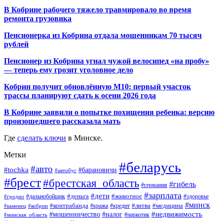
В Кобрине рабочего тяжело травмировало во время
ремонта грузовика
Пенсионерка из Кобрина отдала мошенникам 70 тысяч
рублей
Пенсионер из Кобрина угнал чужой велосипед «на пробу»
— теперь ему грозит уголовное дело
Кобрин получит обновлённую М10: первый участок
трассы планируют сдать к осени 2026 года
В Кобрине заявили о попытке похищения ребенка: версию
произошедшего рассказала мать
Где
сделать ключи
в Минске.
Метки
#беларусь
#авто
#tochka
#барановичи
#автобус
#брест
#брестская_область
#гибель
#германия
#зарплата
#дети
#деньга
#животное
#дальнобойщик
#гродно
#здоровье
#минск
#контрабанда
#литва
#кража
#медицина
#кобрин
#кредит
#каменец
#мошенничество
#недвижимость
#налог
#наркотик
#минская_область