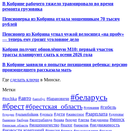
В Кобрине рабочего тяжело травмировало во время
ремонта грузовика
Пенсионерка из Кобрина отдала мошенникам 70 тысяч
рублей
Пенсионер из Кобрина угнал чужой велосипед «на пробу»
— теперь ему грозит уголовное дело
Кобрин получит обновлённую М10: первый участок
трассы планируют сдать к осени 2026 года
В Кобрине заявили о попытке похищения ребенка: версию
произошедшего рассказала мать
Где
сделать ключи
в Минске.
Метки
#беларусь
#авто
#tochka
#барановичи
#автобус
#брест
#брестская_область
#гибель
#германия
#зарплата
#дети
#деньга
#животное
#дальнобойщик
#гродно
#здоровье
#минск
#контрабанда
#литва
#кража
#медицина
#кобрин
#кредит
#каменец
#мошенничество
#недвижимость
#налог
#наркотик
#минская_область
#новости компаний
#пенсия
#пинск
#подорожание
#пожар