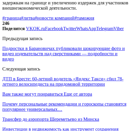
задержкам на границе и увеличению издержек для участников
внешнеэкономической деятельности.
#граница
#литва
#новости компаний
#таможня
246
Поделится
VK
OK.ru
Facebook
Twitter
WhatsApp
Telegram
Viber
Предыдущая запись
Подростки в Барановичах публиковали шокирующие фото и
видео издевательств над сверстниками — подробности и
видео
Следующая запись
ДТП в Бресте: 60-летний водитель «Яндекс Такси» сбил 78-
летнего велосипедиста на придомовой территории
Вам также могут понравиться
Еще от автора
Почему персональные рекомендации и гороскопы становятся
популярнее универсальных…
Трансфер до аэропорта Шереметьево из Минска
Инвестиции в недвижимость как инструмент сохранения