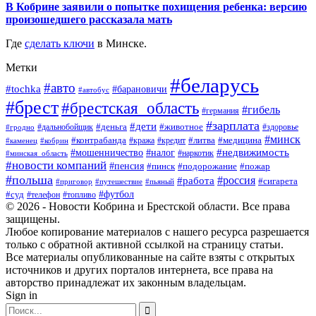
В Кобрине заявили о попытке похищения ребенка: версию
произошедшего рассказала мать
Где
сделать ключи
в Минске.
Метки
#беларусь
#авто
#tochka
#барановичи
#автобус
#брест
#брестская_область
#гибель
#германия
#зарплата
#дети
#деньга
#животное
#дальнобойщик
#гродно
#здоровье
#минск
#контрабанда
#литва
#кража
#медицина
#кобрин
#кредит
#каменец
#мошенничество
#недвижимость
#налог
#наркотик
#минская_область
#новости компаний
#пенсия
#пинск
#подорожание
#пожар
#польша
#россия
#работа
#сигарета
#приговор
#путешествие
#пьяный
#футбол
#суд
#телефон
#топливо
© 2026 - Новости Кобрина и Брестской области. Все права
защищены.
Любое копирование материалов с нашего ресурса разрешается
только с обратной активной ссылкой на страницу статьи.
Все материалы опубликованные на сайте взяты с открытых
источников и других порталов интернета, все права на
авторство принадлежат их законным владельцам.
Sign in