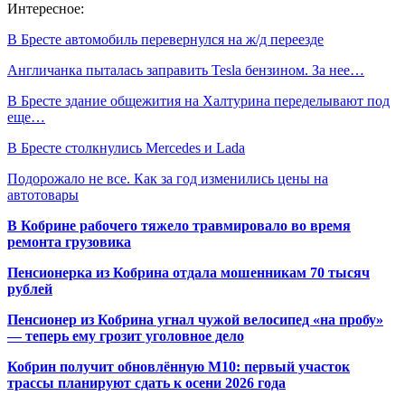
Интересное:
В Бресте автомобиль перевернулся на ж/д переезде
Англичанка пыталась заправить Tesla бензином. За нее…
В Бресте здание общежития на Халтурина переделывают под
еще…
В Бресте столкнулись Mercedes и Lada
Подорожало не все. Как за год изменились цены на
автотовары
В Кобрине рабочего тяжело травмировало во время
ремонта грузовика
Пенсионерка из Кобрина отдала мошенникам 70 тысяч
рублей
Пенсионер из Кобрина угнал чужой велосипед «на пробу»
— теперь ему грозит уголовное дело
Кобрин получит обновлённую М10: первый участок
трассы планируют сдать к осени 2026 года