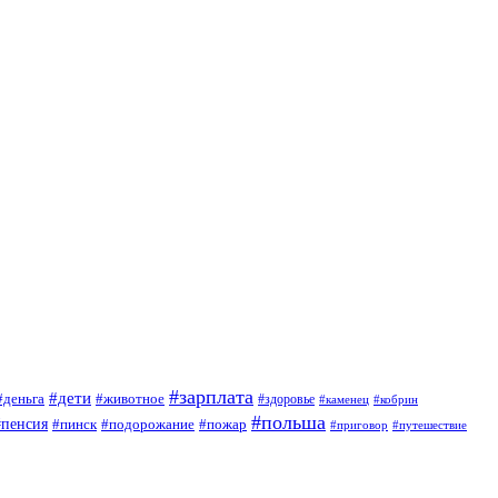
#зарплата
#дети
#деньга
#животное
#здоровье
#кобрин
#каменец
#польша
#пенсия
#пинск
#подорожание
#пожар
#приговор
#путешествие