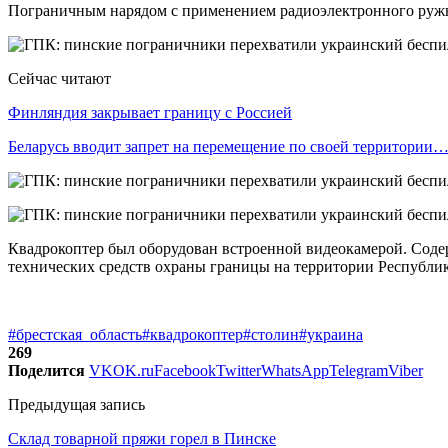
Пограничным нарядом с применением радиоэлектронного ружь
Сейчас читают
Финляндия закрывает границу с Россией
Беларусь вводит запрет на перемещение по своей территории
Квадрокоптер был оборудован встроенной видеокамерой. Содер
технических средств охраны границы на территории Республик
#брестская_область
#квадрокоптер
#столин
#украина
269
Поделится
VK
OK.ru
Facebook
Twitter
WhatsApp
Telegram
Viber
Предыдущая запись
Склад товарной пряжи горел в Пинске