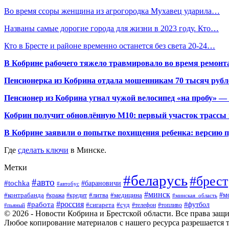
Во время ссоры женщина из агрогородка Мухавец ударила…
Названы самые дорогие города для жизни в 2023 году. Кто…
Кто в Бресте и районе временно останется без света 20-24…
В Кобрине рабочего тяжело травмировало во время ремонт
Пенсионерка из Кобрина отдала мошенникам 70 тысяч рубл
Пенсионер из Кобрина угнал чужой велосипед «на пробу» — 
Кобрин получит обновлённую М10: первый участок трассы п
В Кобрине заявили о попытке похищения ребенка: версию 
Где
сделать ключи
в Минске.
Метки
#беларусь
#брест
#авто
#tochka
#барановичи
#автобус
#минск
#м
#контрабанда
#литва
#кража
#медицина
#кредит
#минская_область
#россия
#работа
#футбол
#сигарета
#суд
#пьяный
#телефон
#топливо
© 2026 - Новости Кобрина и Брестской области. Все права защ
Любое копирование материалов с нашего ресурса разрешается т