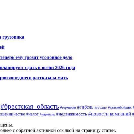
а грузовика
ей
теперь ему грозит уголовное дело
ланируют сдать к осени 2026 года
произошедшего рассказала мать
#брестская_область
#гибель
#германия
#дальнобойщик
#гродно
#новости компаний
ошенничество
#недвижимость
#налог
#наркотик
ищены.
олько с обратной активной ссылкой на страницу статьи.