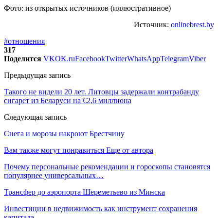
Фото: из открытых источников (иллюстративное)
Источник:
onlinebrest.by
#отношения
317
Поделится
VK
OK.ru
Facebook
Twitter
WhatsApp
Telegram
Viber
Предыдущая запись
Такого не видели 20 лет. Литовцы задержали контрабанду
сигарет из Беларуси на €2,6 миллиона
Следующая запись
Снега и морозы накроют Брестчину
Вам также могут понравиться
Еще от автора
Почему персональные рекомендации и гороскопы становятся
популярнее универсальных…
Трансфер до аэропорта Шереметьево из Минска
Инвестиции в недвижимость как инструмент сохранения
капитала