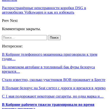
Распространённые неисправности коробки DSG в
автомобилях Volkswagen и как их избежать
Prev
Next
Комментарии закрыты.
Интересное:
В Кобрине телефонного мошенника приговорили к трем
годам…
На немецком автобане в топливный бак фуры белоруса
врезался…
Стало известно, сколько участников ВОВ проживает в Бресте
В Польше белорус на Seat слетел с дороги и врезался в дерево
С 1 мая подорожают некоторые сигареты, но одна марка и…
В Кобрине рабочего тяжело травмировало во время
ремонта грузовика