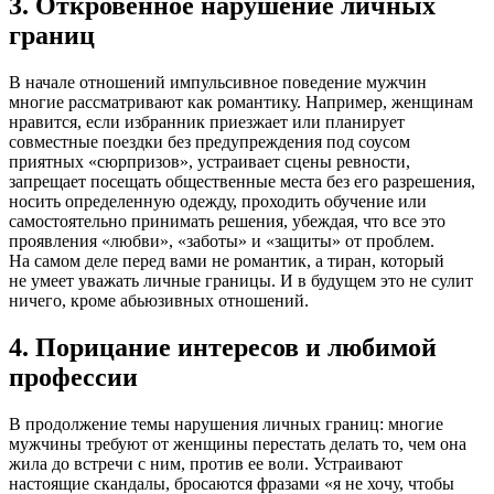
3. Откровенное нарушение личных
границ
В начале отношений импульсивное поведение мужчин
многие рассматривают как романтику. Например, женщинам
нравится, если избранник приезжает или планирует
совместные поездки без предупреждения под соусом
приятных «сюрпризов», устраивает сцены ревности,
запрещает посещать общественные места без его разрешения,
носить определенную одежду, проходить обучение или
самостоятельно принимать решения, убеждая, что все это
проявления «любви», «заботы» и «защиты» от проблем.
На самом деле перед вами не романтик, а тиран, который
не умеет уважать личные границы. И в будущем это не сулит
ничего, кроме абьюзивных отношений.
4. Порицание интересов и любимой
профессии
В продолжение темы нарушения личных границ: многие
мужчины требуют от женщины перестать делать то, чем она
жила до встречи с ним, против ее воли. Устраивают
настоящие скандалы, бросаются фразами «я не хочу, чтобы