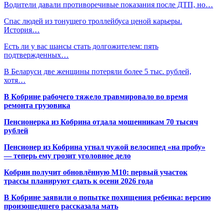
Водители давали противоречивые показания после ДТП, но…
Спас людей из тонущего троллейбуса ценой карьеры.
История…
Есть ли у вас шансы стать долгожителем: пять
подтвержденных…
В Беларуси две женщины потеряли более 5 тыс. рублей,
хотя…
В Кобрине рабочего тяжело травмировало во время
ремонта грузовика
Пенсионерка из Кобрина отдала мошенникам 70 тысяч
рублей
Пенсионер из Кобрина угнал чужой велосипед «на пробу»
— теперь ему грозит уголовное дело
Кобрин получит обновлённую М10: первый участок
трассы планируют сдать к осени 2026 года
В Кобрине заявили о попытке похищения ребенка: версию
произошедшего рассказала мать