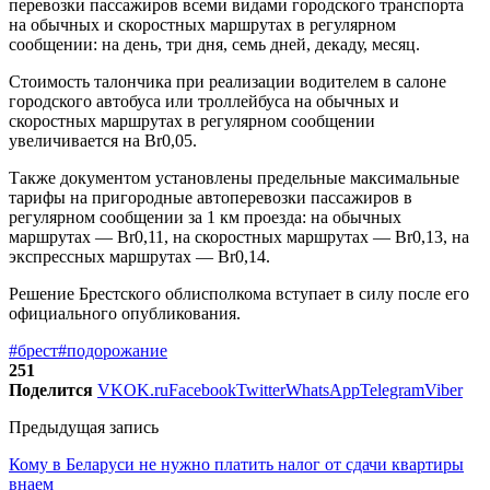
перевозки пассажиров всеми видами городского транспорта
на обычных и скоростных маршрутах в регулярном
сообщении: на день, три дня, семь дней, декаду, месяц.
Стоимость талончика при реализации водителем в салоне
городского автобуса или троллейбуса на обычных и
скоростных маршрутах в регулярном сообщении
увеличивается на Br0,05.
Также документом установлены предельные максимальные
тарифы на пригородные автоперевозки пассажиров в
регулярном сообщении за 1 км проезда: на обычных
маршрутах — Br0,11, на скоростных маршрутах — Br0,13, на
экспрессных маршрутах — Br0,14.
Решение Брестского облисполкома вступает в силу после его
официального опубликования.
#брест
#подорожание
251
Поделится
VK
OK.ru
Facebook
Twitter
WhatsApp
Telegram
Viber
Предыдущая запись
Кому в Беларуси не нужно платить налог от сдачи квартиры
внаем