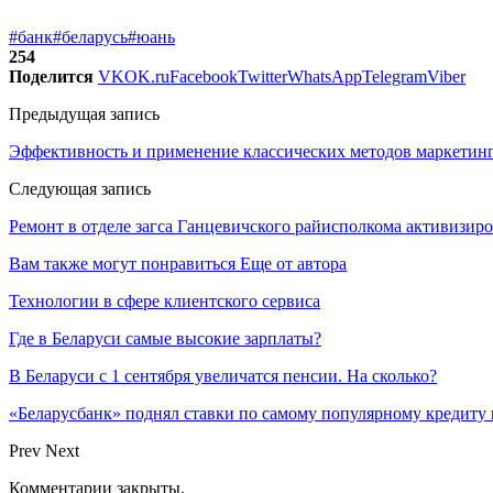
#банк
#беларусь
#юань
254
Поделится
VK
OK.ru
Facebook
Twitter
WhatsApp
Telegram
Viber
Предыдущая запись
Эффективность и применение классических методов маркетин
Следующая запись
Ремонт в отделе загса Ганцевичского райисполкома активизир
Вам также могут понравиться
Еще от автора
Технологии в сфере клиентского сервиса
Где в Беларуси самые высокие зарплаты?
В Беларуси с 1 сентября увеличатся пенсии. На сколько?
«Беларусбанк» поднял ставки по самому популярному кредиту 
Prev
Next
Комментарии закрыты.