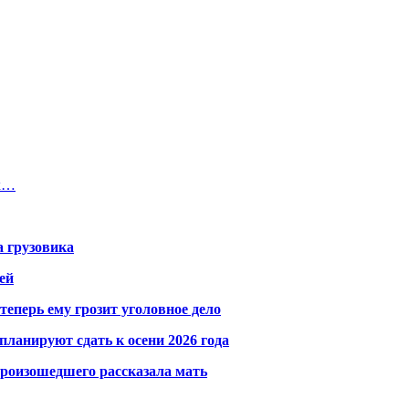
ых…
а грузовика
ей
теперь ему грозит уголовное дело
ланируют сдать к осени 2026 года
произошедшего рассказала мать