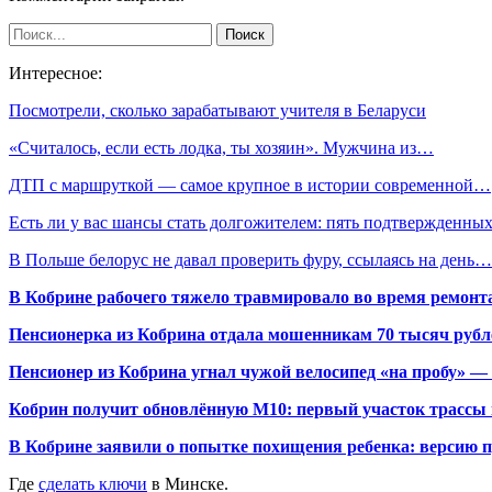
Интересное:
Посмотрели, сколько зарабатывают учителя в Беларуси
«Считалось, если есть лодка, ты хозяин». Мужчина из…
ДТП с маршруткой — самое крупное в истории современной…
Есть ли у вас шансы стать долгожителем: пять подтвержденн
В Польше белорус не давал проверить фуру, ссылаясь на день…
В Кобрине рабочего тяжело травмировало во время ремонт
Пенсионерка из Кобрина отдала мошенникам 70 тысяч рубл
Пенсионер из Кобрина угнал чужой велосипед «на пробу» — 
Кобрин получит обновлённую М10: первый участок трассы п
В Кобрине заявили о попытке похищения ребенка: версию 
Где
сделать ключи
в Минске.