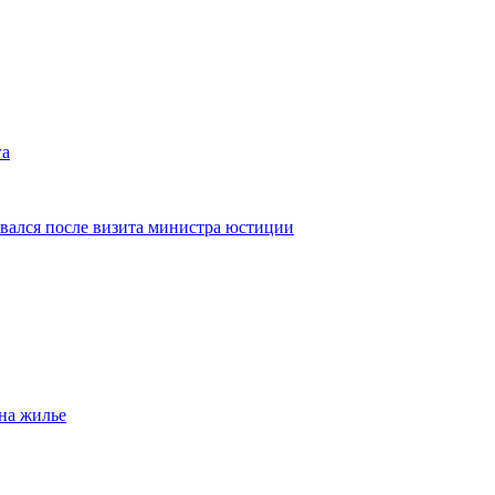
га
овался после визита министра юстиции
на жилье