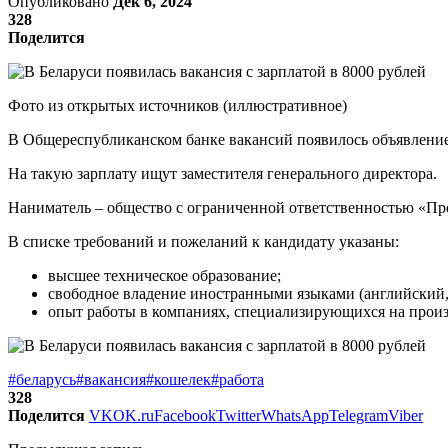
Опубликовано
Дек 6, 2024
328
Поделится
Фото из открытых источников (иллюстративное)
В Общереспубликанском банке вакансий появилось объявление 
На такую зарплату ищут заместителя генерального директора.
Наниматель – общество с ограниченной ответственностью «Пр
В списке требований и пожеланий к кандидату указаны:
высшее техническое образование;
свободное владение иностранными языками (английский,
опыт работы в компаниях, специализирующихся на произво
#беларусь
#вакансия
#кошелек
#работа
328
Поделится
VK
OK.ru
Facebook
Twitter
WhatsApp
Telegram
Viber