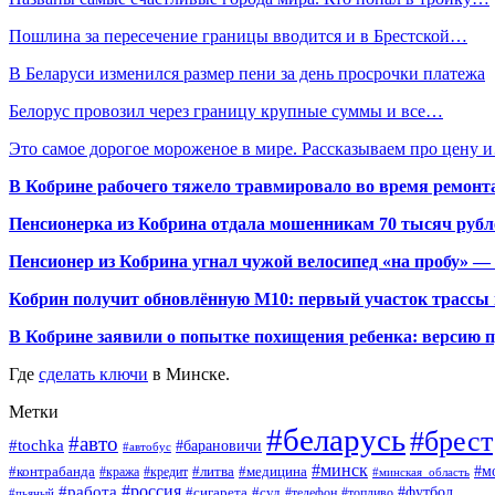
Пошлина за пересечение границы вводится и в Брестской…
В Беларуси изменился размер пени за день просрочки платежа
Белорус провозил через границу крупные суммы и все…
Это самое дорогое мороженое в мире. Рассказываем про цену 
В Кобрине рабочего тяжело травмировало во время ремонт
Пенсионерка из Кобрина отдала мошенникам 70 тысяч рубл
Пенсионер из Кобрина угнал чужой велосипед «на пробу» — 
Кобрин получит обновлённую М10: первый участок трассы п
В Кобрине заявили о попытке похищения ребенка: версию 
Где
сделать ключи
в Минске.
Метки
#беларусь
#брест
#авто
#tochka
#барановичи
#автобус
#минск
#м
#контрабанда
#литва
#кража
#медицина
#кредит
#минская_область
#россия
#работа
#футбол
#сигарета
#суд
#пьяный
#телефон
#топливо