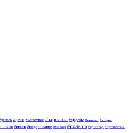
#зарплата
#дети
#деньга
#животное
#здоровье
#кобрин
#каменец
#польша
#пенсия
#пинск
#подорожание
#пожар
#приговор
#путешествие