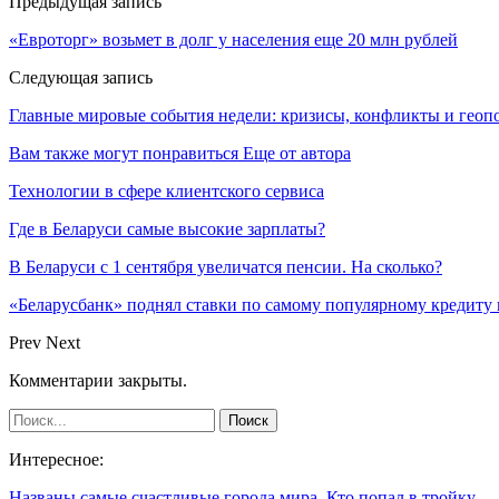
Предыдущая запись
«Евроторг» возьмет в долг у населения еще 20 млн рублей
Следующая запись
Главные мировые события недели: кризисы, конфликты и геоп
Вам также могут понравиться
Еще от автора
Технологии в сфере клиентского сервиса
Где в Беларуси самые высокие зарплаты?
В Беларуси с 1 сентября увеличатся пенсии. На сколько?
«Беларусбанк» поднял ставки по самому популярному кредиту 
Prev
Next
Комментарии закрыты.
Интересное:
Названы самые счастливые города мира. Кто попал в тройку…