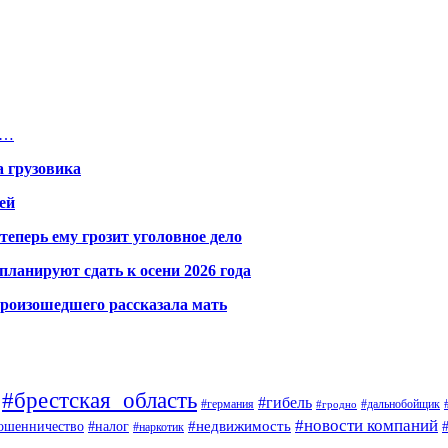
и…
а грузовика
ей
теперь ему грозит уголовное дело
ланируют сдать к осени 2026 года
произошедшего рассказала мать
#брестская_область
#гибель
#германия
#дальнобойщик
#гродно
#новости компаний
ошенничество
#недвижимость
#налог
#наркотик