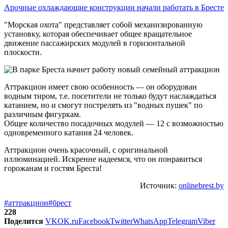
Арочные охлаждающие конструкции начали работать в Бресте
"Морская охота" представляет собой механизированную
установку, которая обеспечивает общее вращательное
движение пассажирских модулей в горизонтальной
плоскости.
Аттракцион имеет свою особенность — он оборудован
водным тиром, т.е. посетители не только будут наслаждаться
катанием, но и смогут пострелять из "водных пушек" по
различным фигуркам.
Общее количество посадочных модулей — 12 с возможностью
одновременного катания 24 человек.
Аттракцион очень красочный, с оригинальной
иллюминацией. Искренне надеемся, что он понравиться
горожанам и гостям Бреста!
Источник:
onlinebrest.by
#аттракцион
#брест
228
Поделится
VK
OK.ru
Facebook
Twitter
WhatsApp
Telegram
Viber