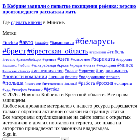
В Кобрине заявили о попытке похищения ребенка: версию
произошедшего рассказала мать
Где
сделать ключи
в Минске.
Метки
#беларусь
#авто
#tochka
#барановичи
#автобус
#брест
#брестская_область
#гибель
#германия
#зарплата
#дети
#деньга
#животное
#дальнобойщик
#гродно
#здоровье
#минск
#контрабанда
#литва
#кража
#медицина
#кобрин
#кредит
#каменец
#мошенничество
#недвижимость
#налог
#наркотик
#минская_область
#новости компаний
#пенсия
#пинск
#подорожание
#пожар
#польша
#россия
#работа
#сигарета
#приговор
#путешествие
#пьяный
#футбол
#суд
#телефон
#топливо
© 2026 - Новости Кобрина и Брестской области. Все права
защищены.
Любое копирование материалов с нашего ресурса разрешается
только с обратной активной ссылкой на страницу статьи.
Все материалы опубликованные на сайте взяты с открытых
источников и других порталов интернета, все права на
авторство принадлежат их законным владельцам.
Sign in