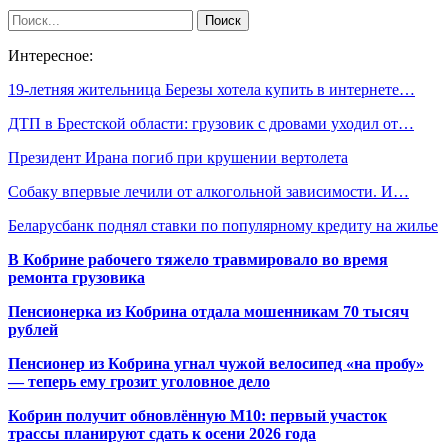
Интересное:
19-летняя жительница Березы хотела купить в интернете…
ДТП в Брестской области: грузовик с дровами уходил от…
Президент Ирана погиб при крушении вертолета
Собаку впервые лечили от алкогольной зависимости. И…
Беларусбанк поднял ставки по популярному кредиту на жилье
В Кобрине рабочего тяжело травмировало во время
ремонта грузовика
Пенсионерка из Кобрина отдала мошенникам 70 тысяч
рублей
Пенсионер из Кобрина угнал чужой велосипед «на пробу»
— теперь ему грозит уголовное дело
Кобрин получит обновлённую М10: первый участок
трассы планируют сдать к осени 2026 года