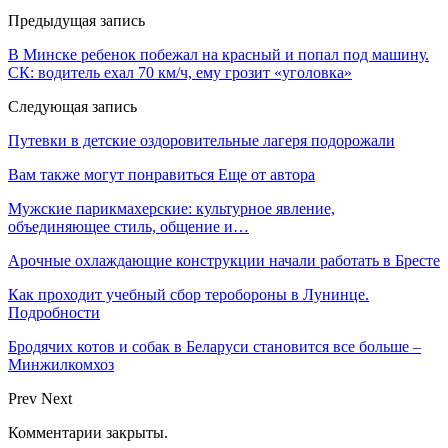
Предыдущая запись
В Минске ребенок побежал на красный и попал под машину.
СК: водитель ехал 70 км/ч, ему грозит «уголовка»
Следующая запись
Путевки в детские оздоровительные лагеря подорожали
Вам также могут понравиться
Еще от автора
Мужские парикмахерские: культурное явление,
объединяющее стиль, общение и…
Арочные охлаждающие конструкции начали работать в Бресте
Как проходит учебный сбор теробороны в Лунинце.
Подробности
Бродячих котов и собак в Беларуси становится все больше –
Минжилкомхоз
Prev
Next
Комментарии закрыты.