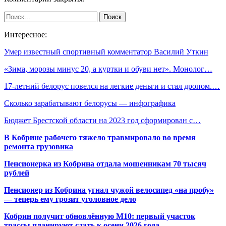
Интересное:
Умер известный спортивный комментатор Василий Уткин
«Зима, морозы минус 20, а куртки и обуви нет». Монолог…
17-летний белорус повелся на легкие деньги и стал дропом.…
Сколько зарабатывают белорусы — инфографика
Бюджет Брестской области на 2023 год сформирован с…
В Кобрине рабочего тяжело травмировало во время
ремонта грузовика
Пенсионерка из Кобрина отдала мошенникам 70 тысяч
рублей
Пенсионер из Кобрина угнал чужой велосипед «на пробу»
— теперь ему грозит уголовное дело
Кобрин получит обновлённую М10: первый участок
трассы планируют сдать к осени 2026 года