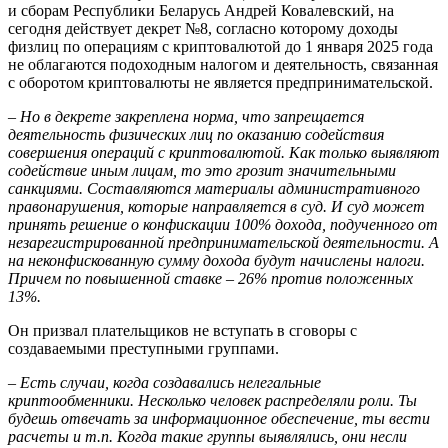
и сборам Республики Беларусь Андрей Ковалевский, на
сегодня действует декрет №8, согласно которому доходы
физлиц по операциям с криптовалютой до 1 января 2025 года
не облагаются подоходным налогом и деятельность, связанная
с оборотом криптовалюты не является предпринимательской.
– Но в декрете закреплена норма, что запрещается
деятельность физических лиц по оказанию содействия
совершения операций с криптовалютой. Как только выявляют
содействие иным лицам, то это грозит значительными
санкциями. Составляются материалы административного
правонарушения, которые направляется в суд. И суд может
принять решение о конфискации 100% дохода, подученного от
незарегистрированной предпринимательской деятельности. А
на неконфискованную сумму дохода будут начислены налоги.
Причем по повышенной ставке – 26% против положенных
13%.
Он призвал плательщиков не вступать в сговоры с
создаваемыми преступными группами.
– Есть случаи, когда создавались нелегальные
криптообменники. Несколько человек распределяли роли. Ты
будешь отвечать за информационное обеспечение, ты вести
расчеты и т.п. Когда такие группы выявлялись, они несли