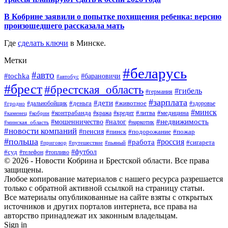
В Кобрине заявили о попытке похищения ребенка: версию
произошедшего рассказала мать
Где
сделать ключи
в Минске.
Метки
#беларусь
#авто
#tochka
#барановичи
#автобус
#брест
#брестская_область
#гибель
#германия
#зарплата
#дети
#деньга
#животное
#дальнобойщик
#гродно
#здоровье
#минск
#контрабанда
#литва
#кража
#медицина
#кобрин
#кредит
#каменец
#мошенничество
#недвижимость
#налог
#наркотик
#минская_область
#новости компаний
#пенсия
#пинск
#подорожание
#пожар
#польша
#россия
#работа
#сигарета
#приговор
#путешествие
#пьяный
#футбол
#суд
#телефон
#топливо
© 2026 - Новости Кобрина и Брестской области. Все права
защищены.
Любое копирование материалов с нашего ресурса разрешается
только с обратной активной ссылкой на страницу статьи.
Все материалы опубликованные на сайте взяты с открытых
источников и других порталов интернета, все права на
авторство принадлежат их законным владельцам.
Sign in