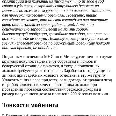
организаций или компаний из числа тех, что из года в год
сидят в убытках, а зарплату сотрудников держат на
минимально возможном уровне, то это основные кандидаты
для проверки налоговыми органами. Поверьте, такие
граждане не заявят, что на свои коттеджи или шикарные
авто они накопили за счет грибов и ягод. А те, кто
действительно зарабатывает на жизнь сбором
дикорастущей продукции, громадных расходов, как правило,
позволить себе не могут. Поэтому во втором случае в поле
зрения налоговых органов по рискориентированному подходу
они, как правило, не попадают.
По данным инспекции МНС по г. Минску, единичные случаи
крупных покупок за деньги от сбора ягод и грибов в
белорусской столице случаются, и тогда с полученных
доходов требуется уплатить налог. Заработки от продукции с
личных приусадебных хозяйств отнесены в эту же группу.
Уплатить с них налог придется, если доходы от продажи ягод
и грибов заявлены в качестве источника доходов при
проведении проверки соответствия расходов доходам и
размер полученного дохода превысил 200 базовых величин.
Тонкости майнинга
В Беларуси действует льгота по уплате подоходного налога с