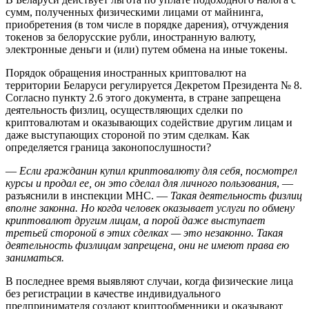
сумм, полученных физическими лицами от майнинга,
приобретения (в том числе в порядке дарения), отчуждения
токенов за белорусские рубли, иностранную валюту,
электронные деньги и (или) путем обмена на иные токены.
Порядок обращения иностранных криптовалют на
территории Беларуси регулируется Декретом Президента № 8.
Согласно пункту 2.6 этого документа, в стране запрещена
деятельность физлиц, осуществляющих сделки по
криптовалютам и оказывающих содействие другим лицам и
даже выступающих стороной по этим сделкам. Как
определяется граница законопослушности?
—
Если гражданин купил криптовалюту для себя, посмотрел
курсы и продал ее, он это сделал для личного пользования
, —
разъяснили в инспекции МНС. —
Такая деятельность физлиц
вполне законна. Но когда человек оказывает услуги по обмену
криптовалют другим лицам, а порой даже выступает
третьей стороной в этих сделках — это незаконно. Такая
деятельность физлицам запрещена, они не имеют права ею
заниматься.
В последнее время выявляют случаи, когда физические лица
без регистрации в качестве индивидуального
предпринимателя создают криптообменники и оказывают