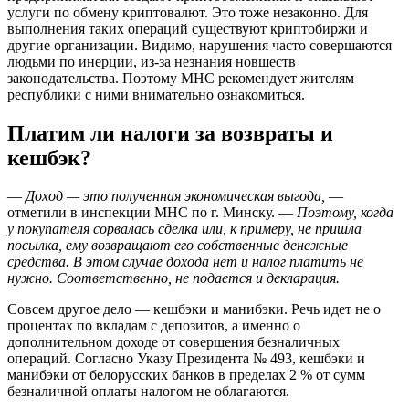
услуги по обмену криптовалют. Это тоже незаконно. Для
выполнения таких операций существуют криптобиржи и
другие организации. Видимо, нарушения часто совершаются
людьми по инерции, из-за незнания новшеств
законодательства. Поэтому МНС рекомендует жителям
республики с ними внимательно ознакомиться.
Платим ли налоги за возвраты и
кешбэк?
—
Доход — это полученная экономическая выгода,
—
отметили в инспекции МНС по г. Минску. —
Поэтому, когда
у покупателя сорвалась сделка или, к примеру, не пришла
посылка, ему возвращают его собственные денежные
средства. В этом случае дохода нет и налог платить не
нужно. Соответственно, не подается и декларация.
Совсем другое дело — кешбэки и манибэки. Речь идет не о
процентах по вкладам с депозитов, а именно о
дополнительном доходе от совершения безналичных
операций. Согласно Указу Президента № 493, кешбэки и
манибэки от белорусских банков в пределах 2 % от сумм
безналичной оплаты налогом не облагаются.