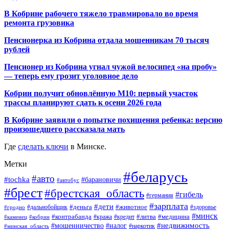
В Кобрине рабочего тяжело травмировало во время
ремонта грузовика
Пенсионерка из Кобрина отдала мошенникам 70 тысяч
рублей
Пенсионер из Кобрина угнал чужой велосипед «на пробу»
— теперь ему грозит уголовное дело
Кобрин получит обновлённую М10: первый участок
трассы планируют сдать к осени 2026 года
В Кобрине заявили о попытке похищения ребенка: версию
произошедшего рассказала мать
Где
сделать ключи
в Минске.
Метки
#беларусь
#авто
#tochka
#барановичи
#автобус
#брест
#брестская_область
#гибель
#германия
#зарплата
#дети
#деньга
#животное
#дальнобойщик
#гродно
#здоровье
#минск
#контрабанда
#литва
#кража
#медицина
#кобрин
#кредит
#каменец
#мошенничество
#недвижимость
#налог
#наркотик
#минская_область