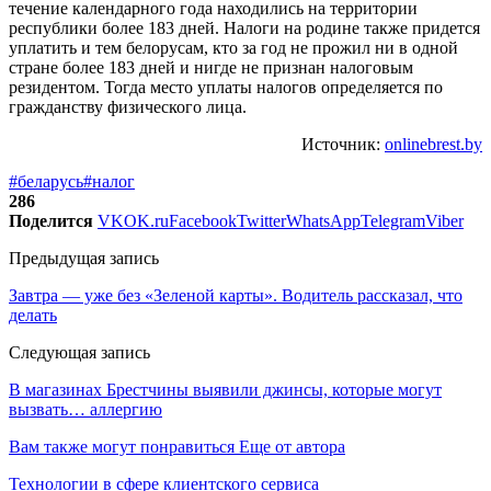
течение календарного года находились на территории
республики более 183 дней. Налоги на родине также придется
уплатить и тем белорусам, кто за год не прожил ни в одной
стране более 183 дней и нигде не признан налоговым
резидентом. Тогда место уплаты налогов определяется по
гражданству физического лица.
Источник:
onlinebrest.by
#беларусь
#налог
286
Поделится
VK
OK.ru
Facebook
Twitter
WhatsApp
Telegram
Viber
Предыдущая запись
Завтра — уже без «Зеленой карты». Водитель рассказал, что
делать
Следующая запись
В магазинах Брестчины выявили джинсы, которые могут
вызвать… аллергию
Вам также могут понравиться
Еще от автора
Технологии в сфере клиентского сервиса