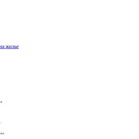
на жилье
…
…
т…