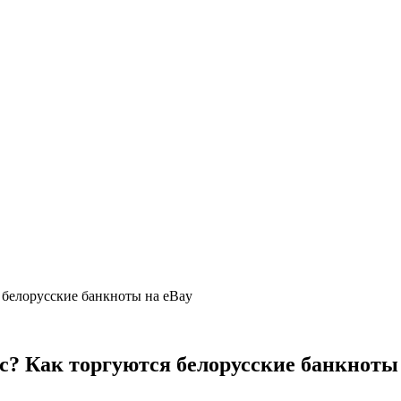
я белорусские банкноты на eBay
урс? Как торгуются белорусские банкноты