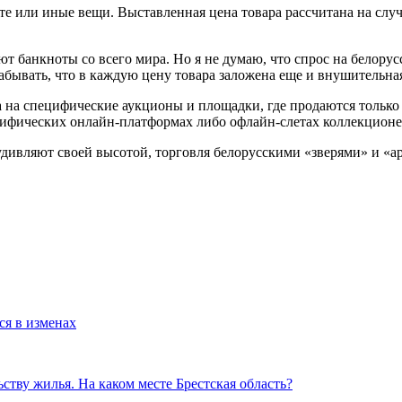
 те или иные вещи. Выставленная цена товара рассчитана на случ
т банкноты со всего мира. Но я не думаю, что спрос на белорус
забывать, что в каждую цену товара заложена еще и внушительна
 на специфические аукционы и площадки, где продаются только
ецифических онлайн-платформах либо офлайн-слетах коллекционер
удивляют своей высотой, торговля белорусскими «зверями» и «а
ся в изменах
тву жилья. На каком месте Брестская область?