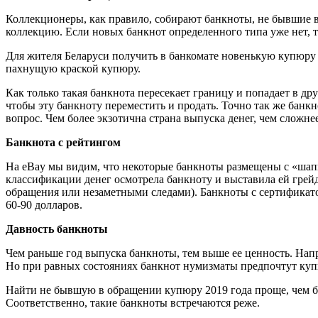
Коллекционеры, как правило, собирают банкноты, не бывшие в 
коллекцию. Если новых банкнот определенного типа уже нет, т
Для жителя Беларуси получить в банкомате новенькую купюру –
пахнущую краской купюру.
Как только такая банкнота пересекает границу и попадает в дру
чтобы эту банкноту переместить и продать. Точно так же банк
вопрос. Чем более экзотична страна выпуска денег, чем сложн
Банкнота с рейтингом
На eBay мы видим, что некоторые банкноты размещены с «шапк
классификации денег осмотрела банкноту и выставила ей грейди
обращения или незаметными следами). Банкноты с сертификато
60-90 долларов.
Давность банкноты
Чем раньше год выпуска банкноты, тем выше ее ценность. Напри
Но при равных состояниях банкнот нумизматы предпочтут купю
Найти не бывшую в обращении купюру 2019 года проще, чем ба
Соответственно, такие банкноты встречаются реже.