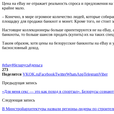
Цена на eBay не отражает реальность спроса и предложения на
крайне мало.
– Конечно, в мире огромное количество людей, которые собираю
площадку для продажи банкнот и монет. Кроме того, не стоит 
Настоящие коллекционеры больше ориентируются не на eBay, а
банкноты, то больше шансов продать (купить) их на таких сп
Таким образом, хотя цены на белорусские банкноты на eBay и 
баснословный доход.
#ebay
#беларусь
#деньга
273
Поделится
VK
OK.ru
Facebook
Twitter
WhatsApp
Telegram
Viber
Предыдущая запись
«Для меня секс — это как поход в спортзал». Белорусы сознают
Следующая запись
В Минстройархитектуры назвали регионы-лидеры по строительс