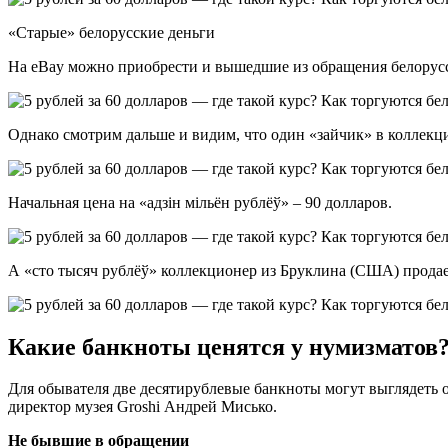
«Старые» белорусские деньги
На eBay можно приобрести и вышедшие из обращения белорусс
Однако смотрим дальше и видим, что один «зайчик» в коллекци
Начальная цена на «адзiн мiльён рублёў» – 90 долларов.
А «сто тысяч рублёў» коллекционер из Бруклина (США) продает
Какие банкноты ценятся у нумизматов
Для обывателя две десятирублевые банкноты могут выглядеть о
директор музея Groshi Андрей Мисько.
Не бывшие в обращении