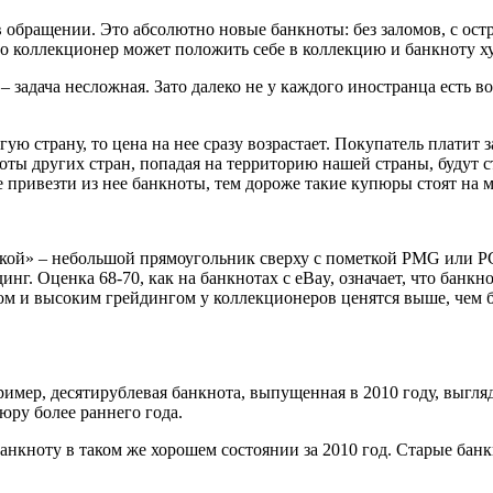
обращении. Это абсолютно новые банкноты: без заломов, с остры
о коллекционер может положить себе в коллекцию и банкноту ху
 задача несложная. Зато далеко не у каждого иностранца есть в
гую страну, то цена на нее сразу возрастает. Покупатель платит 
ноты других стран, попадая на территорию нашей страны, будут с
ее привезти из нее банкноты, тем дороже такие купюры стоят на
ой» – небольшой прямоугольник сверху с пометкой PMG или PCG
нг. Оценка 68-70, как на банкнотах с eBay, означает, что банкн
м и высоким грейдингом у коллекционеров ценятся выше, чем б
мер, десятирублевая банкнота, выпущенная в 2010 году, выгляди
ру более раннего года.
нкноту в таком же хорошем состоянии за 2010 год. Старые банк