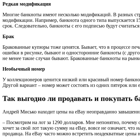
Редкая модификация
Многие банкноты имеют несколько модификаций. В разных стр
модификации. Например, банкнота одного типа выпускается 15 л
срок. Следовательно, банкноты с его подписью будут считаться
Брак
Бракованные купюры тоже ценятся. Бывает, что в процессе печ
ошибки в рисунке, бывают и односторонние банкноты (с другой
не менее такие случаи бывают. Бракованные банкноты на рынк
Необычный номер
У коллекционеров ценится низкий или красивый номер банкнот
Другой вариант – номер может состоять из одних пятерок или
Так выгодно ли продавать и покупать 
Андрей Мисько находит цены на eBay неоправданно завышенны
– Посмотрим на лот за 1290 долларов. Мне непонятно, почему о
хочет за свой лот такую сумму на eBay, вовсе не означает, ч
продавца. На eBay часто можно встретить неадекватные цены 