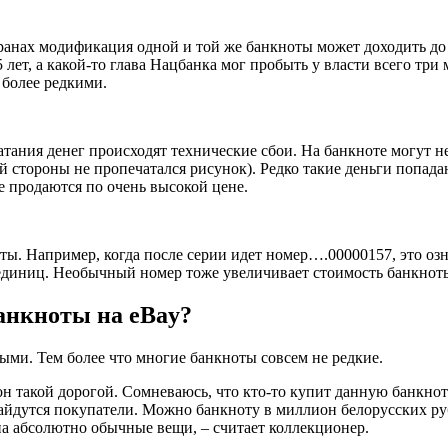
анах модификация одной и той же банкноты может доходить до н
ет, а какой-то глава Нацбанка мог пробыть у власти всего три 
 более редкими.
атания денег происходят технические сбои. На банкноте могут н
 стороны не пропечатался рисунок). Редко такие деньги попада
е продаются по очень высокой цене.
ы. Например, когда после серии идет номер….00000157, это озн
 единиц. Необычный номер тоже увеличивает стоимость банкнот
банкноты на eBay?
ми. Тем более что многие банкноты совсем не редкие.
н такой дорогой. Сомневаюсь, что кто-то купит данную банкноту.
то найдутся покупатели. Можно банкноту в миллион белорусских р
на абсолютно обычные вещи, – считает коллекционер.