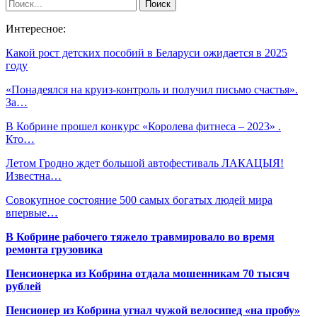
Интересное:
Какой рост детских пособий в Беларуси ожидается в 2025
году
«Понадеялся на круиз-контроль и получил письмо счастья».
За…
В Кобрине прошел конкурс «Королева фитнеса – 2023» .
Кто…
Летом Гродно ждет большой автофестиваль ЛАКАЦЫЯ!
Известна…
Совокупное состояние 500 самых богатых людей мира
впервые…
В Кобрине рабочего тяжело травмировало во время
ремонта грузовика
Пенсионерка из Кобрина отдала мошенникам 70 тысяч
рублей
Пенсионер из Кобрина угнал чужой велосипед «на пробу»