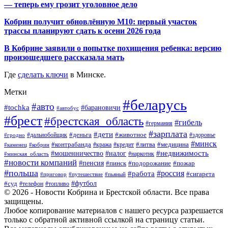
— теперь ему грозит уголовное дело
Кобрин получит обновлённую М10: первый участок
трассы планируют сдать к осени 2026 года
В Кобрине заявили о попытке похищения ребенка: версию
произошедшего рассказала мать
Где
сделать ключи
в Минске.
Метки
#беларусь
#авто
#tochka
#барановичи
#автобус
#брест
#брестская_область
#гибель
#германия
#зарплата
#дети
#деньга
#животное
#дальнобойщик
#гродно
#здоровье
#минск
#контрабанда
#литва
#кража
#медицина
#кобрин
#кредит
#каменец
#мошенничество
#недвижимость
#налог
#наркотик
#минская_область
#новости компаний
#пенсия
#пинск
#подорожание
#пожар
#польша
#россия
#работа
#сигарета
#приговор
#путешествие
#пьяный
#футбол
#суд
#телефон
#топливо
© 2026 - Новости Кобрина и Брестской области. Все права
защищены.
Любое копирование материалов с нашего ресурса разрешается
только с обратной активной ссылкой на страницу статьи.