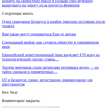
Белорус на скоростной трассе в Польше сбил мужчину,
вышедшего на дорогу из-за протеста фермеров
Следующая запись
Один гражданин Беларуси в крайне тяжелом состоянии после
теракта
Вам также могут понравиться
Еще от автора
Социальный выбор: как служить обществу в современном
мире
Европейский инвестиционный банк выделяет €70 млрд на
технологический сектор: ставка…
Тысячи минчанок стали актрисами интимных видео — их
тайно снимали в примерочных…
ЦТ в Беларуси: сроки, регистрация, рекомендации для
абитуриентов
Prev
Next
Комментарии закрыты.