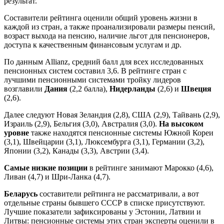
результат.
Составители рейтинга оценили общий уровень жизни в
каждой из стран, а также проанализировали размеры пенсий,
возраст выхода на пенсию, наличие льгот для пенсионеров,
доступа к качественным финансовым услугам и др.
По данным Allianz, средний балл для всех исследованных
пенсионных систем составил 3,6. В рейтинге стран с
лучшими пенсионными системами тройку лидеров
возглавили
Дания
(2,2 балла),
Нидерланды
(2,6) и
Швеция
(2,6).
Далее следуют Новая Зеландия (2,8), США (2,9), Тайвань (2,9),
Израиль (2,9), Бельгия (3,0), Австралия (3,0).
На высоком
уровне
также находятся пенсионные системы Южной Кореи
(3,1), Швейцарии (3,1), Люксембурга (3,1), Германии (3,2),
Японии (3,2), Канады (3,3), Австрии (3,4).
Самые низкие позиции
в рейтинге занимают Марокко (4,6),
Ливан (4,7) и Шри-Ланка (4,7).
Беларусь
составители рейтинга не рассматривали, а вот
отдельные страны бывшего СССР в списке присутствуют.
Лучшие показатели зафиксированы у Эстонии, Латвии и
Литвы: пенсионные системы этих стран эксперты оценили в