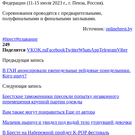
Федерации (11-15 июля 2023 г., г. Пенза, Россия).
Соревнования проводятся с предварительными,
полуфинальными и финальными заплывами.
Источник:
onlinebrest.by
#брест
#плавание
249
Поделится
VK
OK.ru
Facebook
Twitter
WhatsApp
Telegram
Viber
Предыдущая запись
В ГАИ анонсировали еженедельные рейдовые понедельники.
Кого ищут?
Следующая запись
Брестские таможенники пресекли попытку незаконного
перемещения крупной партии одежды
Вам также могут понравиться
Еще от автора
Мальчик нырнул и увидел под водой тело утонувшей девочки
В Бресте на Набережной пройдет K-POP фестиваль