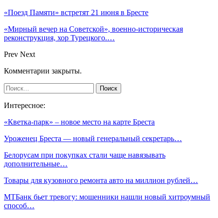
«Поезд Памяти» встретят 21 июня в Бресте
«Мирный вечер на Советской», военно-историческая
реконструкция, хор Турецкого.…
Prev
Next
Комментарии закрыты.
Интересное:
«Кветка-парк» – новое место на карте Бреста
Уроженец Бреста — новый генеральный секретарь…
Белорусам при покупках стали чаще навязывать
дополнительные…
Товары для кузовного ремонта авто на миллион рублей…
МТБанк бьет тревогу: мошенники нашли новый хитроумный
способ…