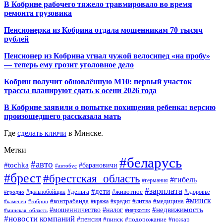
В Кобрине рабочего тяжело травмировало во время
ремонта грузовика
Пенсионерка из Кобрина отдала мошенникам 70 тысяч
рублей
Пенсионер из Кобрина угнал чужой велосипед «на пробу»
— теперь ему грозит уголовное дело
Кобрин получит обновлённую М10: первый участок
трассы планируют сдать к осени 2026 года
В Кобрине заявили о попытке похищения ребенка: версию
произошедшего рассказала мать
Где
сделать ключи
в Минске.
Метки
#беларусь
#авто
#tochka
#барановичи
#автобус
#брест
#брестская_область
#гибель
#германия
#зарплата
#дети
#деньга
#животное
#дальнобойщик
#гродно
#здоровье
#минск
#контрабанда
#литва
#кража
#медицина
#кобрин
#кредит
#каменец
#мошенничество
#недвижимость
#налог
#наркотик
#минская_область
#новости компаний
#пенсия
#пинск
#подорожание
#пожар