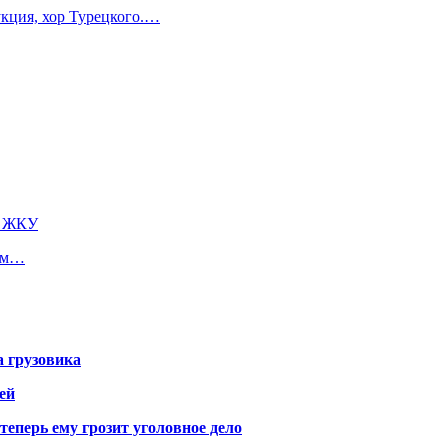
укция, хор Турецкого.…
а ЖКУ
лом…
а грузовика
ей
теперь ему грозит уголовное дело