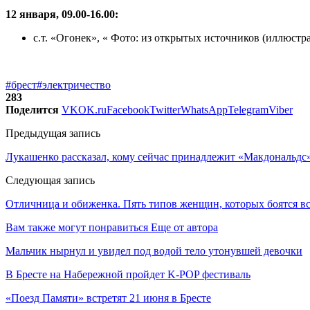
12 января, 09.00-16.00:
с.т. «Огонек», « Фото: из открытых источников (иллюстр
#брест
#электричество
283
Поделится
VK
OK.ru
Facebook
Twitter
WhatsApp
Telegram
Viber
Предыдущая запись
Лукашенко рассказал, кому сейчас принадлежит «Макдональдс»
Следующая запись
Отличница и обиженка. Пять типов женщин, которых боятся 
Вам также могут понравиться
Еще от автора
Мальчик нырнул и увидел под водой тело утонувшей девочки
В Бресте на Набережной пройдет K-POP фестиваль
«Поезд Памяти» встретят 21 июня в Бресте