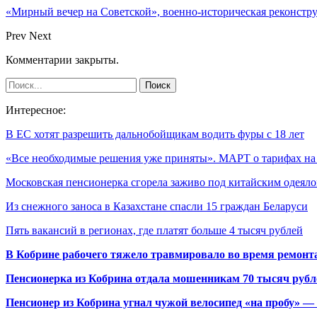
«Мирный вечер на Советской», военно-историческая реконстр
Prev
Next
Комментарии закрыты.
Интересное:
В ЕС хотят разрешить дальнобойщикам водить фуры с 18 лет
«Все необходимые решения уже приняты». МАРТ о тарифах н
Московская пенсионерка сгорела заживо под китайским одея
Из снежного заноса в Казахстане спасли 15 граждан Беларуси
Пять вакансий в регионах, где платят больше 4 тысяч рублей
В Кобрине рабочего тяжело травмировало во время ремонт
Пенсионерка из Кобрина отдала мошенникам 70 тысяч рубл
Пенсионер из Кобрина угнал чужой велосипед «на пробу» — 