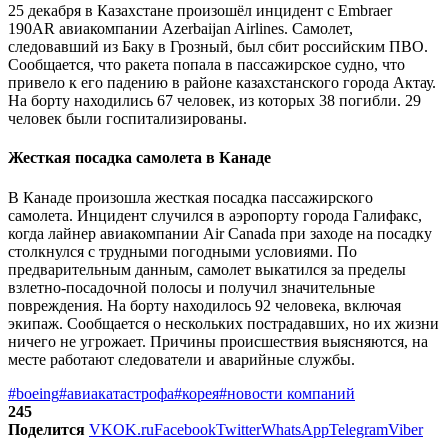
25 декабря в Казахстане произошёл инцидент с Embraer
190AR авиакомпании Azerbaijan Airlines. Самолет,
следовавший из Баку в Грозный, был сбит российским ПВО.
Сообщается, что ракета попала в пассажирское судно, что
привело к его падению в районе казахстанского города Актау.
На борту находились 67 человек, из которых 38 погибли. 29
человек были госпитализированы.
Жесткая посадка самолета в Канаде
В Канаде произошла жесткая посадка пассажирского
самолета. Инцидент случился в аэропорту города Галифакс,
когда лайнер авиакомпании Air Canada при заходе на посадку
столкнулся с трудными погодными условиями. По
предварительным данным, самолет выкатился за пределы
взлетно-посадочной полосы и получил значительные
повреждения. На борту находилось 92 человека, включая
экипаж. Сообщается о нескольких пострадавших, но их жизни
ничего не угрожает. Причины происшествия выясняются, на
месте работают следователи и аварийные службы.
#boeing
#авиакатастрофа
#корея
#новости компаний
245
Поделится
VK
OK.ru
Facebook
Twitter
WhatsApp
Telegram
Viber