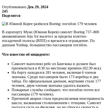
Опубликовано
Дек 29, 2024
245
Поделится
В аэропорту Муан (Южная Корея) самолет Boeing 737–800
авиакомпании Jeju Air вылетел за пределы взлетно-
посадочной полосы (ВПП) и врезался в ограждение. По
данным Yonhap, большинство пассажиров погибло.
Что известно об инциденте:
Самолет выполнял рейс из Бангкока и должен был
приземлиться в 8:30 по местному времени (02:30 мск).
На борту находился 181 человек, включая 6 членов
экипажа. Среди пассажиров было 173 корейца и два
тайца. По официальным данным, жертвами стали 177
человек, двум членам экипажа удалось выжить.
Пожарные службы сообщают, что погибли почти все
пассажиры (179 человек).
Причиной аварии стала предполагаемая неисправность
шасси, вызванная столкновением с птицами. Самолет
пытался сесть на фюзеляж, но не сбросил скорость и