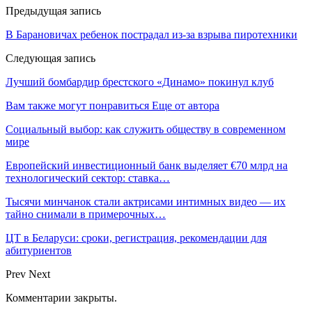
Предыдущая запись
В Барановичах ребенок пострадал из-за взрыва пиротехники
Следующая запись
Лучший бомбардир брестского «Динамо» покинул клуб
Вам также могут понравиться
Еще от автора
Социальный выбор: как служить обществу в современном
мире
Европейский инвестиционный банк выделяет €70 млрд на
технологический сектор: ставка…
Тысячи минчанок стали актрисами интимных видео — их
тайно снимали в примерочных…
ЦТ в Беларуси: сроки, регистрация, рекомендации для
абитуриентов
Prev
Next
Комментарии закрыты.