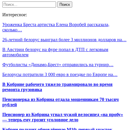
Интересное:
Уроженка Бреста артистка Елена Воробей рассказала,
сколько…
26-летний белорус выиграл более 3 миллионов долларов на…
В Австрии белорус на фуре попал в ДТП с легковым
автомобилем
Футболисты «Динамо-Брест»‎ отправились на турнир…
Белорусы потратили 3 000 евро в поездке по Европе на…
В Кобрине рабочего тяжело травмировало во время
ремонта грузовика
Пенсионерка из Кобрина отдала мошенникам 70 тысяч
рублей
Пенсионер из Кобрина угнал чужой велосипед «на пробу»
— теперь ему грозит уголовное дело
Кобрин получит обновлённую М10: первый участок