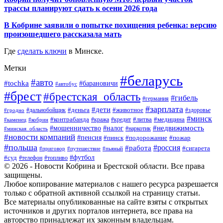
трассы планируют сдать к осени 2026 года
В Кобрине заявили о попытке похищения ребенка: версию
произошедшего рассказала мать
Где
сделать ключи
в Минске.
Метки
#беларусь
#авто
#tochka
#барановичи
#автобус
#брест
#брестская_область
#гибель
#германия
#зарплата
#дети
#деньга
#животное
#дальнобойщик
#гродно
#здоровье
#минск
#контрабанда
#литва
#кража
#медицина
#кобрин
#кредит
#каменец
#мошенничество
#недвижимость
#налог
#наркотик
#минская_область
#новости компаний
#пенсия
#пинск
#подорожание
#пожар
#польша
#россия
#работа
#сигарета
#приговор
#путешествие
#пьяный
#футбол
#суд
#телефон
#топливо
© 2026 - Новости Кобрина и Брестской области. Все права
защищены.
Любое копирование материалов с нашего ресурса разрешается
только с обратной активной ссылкой на страницу статьи.
Все материалы опубликованные на сайте взяты с открытых
источников и других порталов интернета, все права на
авторство принадлежат их законным владельцам.