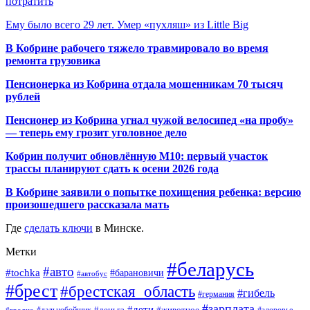
потратить
Ему было всего 29 лет. Умер «пухляш» из Little Big
В Кобрине рабочего тяжело травмировало во время
ремонта грузовика
Пенсионерка из Кобрина отдала мошенникам 70 тысяч
рублей
Пенсионер из Кобрина угнал чужой велосипед «на пробу»
— теперь ему грозит уголовное дело
Кобрин получит обновлённую М10: первый участок
трассы планируют сдать к осени 2026 года
В Кобрине заявили о попытке похищения ребенка: версию
произошедшего рассказала мать
Где
сделать ключи
в Минске.
Метки
#беларусь
#авто
#tochka
#барановичи
#автобус
#брест
#брестская_область
#гибель
#германия
#зарплата
#дети
#деньга
#животное
#дальнобойщик
#гродно