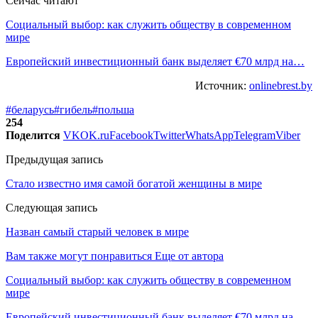
Сейчас читают
Социальный выбор: как служить обществу в современном
мире
Европейский инвестиционный банк выделяет €70 млрд на…
Источник:
onlinebrest.by
#беларусь
#гибель
#польша
254
Поделится
VK
OK.ru
Facebook
Twitter
WhatsApp
Telegram
Viber
Предыдущая запись
Стало известно имя самой богатой женщины в мире
Следующая запись
Назван самый старый человек в мире
Вам также могут понравиться
Еще от автора
Социальный выбор: как служить обществу в современном
мире
Европейский инвестиционный банк выделяет €70 млрд на