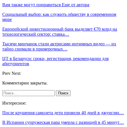
Вам также могут понравиться
Еще от автора
Социальный выбор: как служить обществу в современном
мире
Европейский инвестиционный банк выделяет €70 млрд на
технологический сектор: ставка…
Тысячи минчанок стали актрисами интимных видео — их
тайно снимали в примерочных…
ЦТ в Беларуси: сроки, регистрация, рекомендации для
абитуриентов
Prev
Next
Комментарии закрыты.
Интересное:
После крушения самолета дети провели 40 дней в джунглях…
В Испании супружеская пара умерла с разницей в 45 минут…