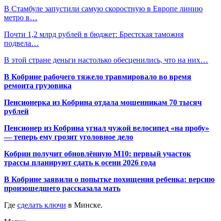
В Стамбуле запустили самую скоростную в Европе линию
метро в…
Почти 1,2 млрд рублей в бюджет: Брестская таможня
подвела…
В этой стране деньги настолько обесценились, что на них…
В Кобрине рабочего тяжело травмировало во время
ремонта грузовика
Пенсионерка из Кобрина отдала мошенникам 70 тысяч
рублей
Пенсионер из Кобрина угнал чужой велосипед «на пробу»
— теперь ему грозит уголовное дело
Кобрин получит обновлённую М10: первый участок
трассы планируют сдать к осени 2026 года
В Кобрине заявили о попытке похищения ребенка: версию
произошедшего рассказала мать
Где
сделать ключи
в Минске.