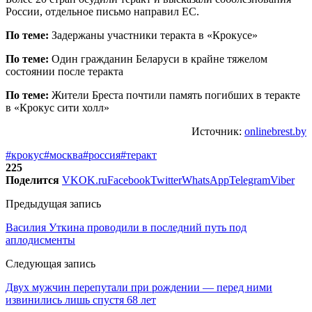
России, отдельное письмо направил ЕС.
По теме:
Задержаны участники теракта в «Крокусе»
По теме:
Один гражданин Беларуси в крайне тяжелом
состоянии после теракта
По теме:
Жители Бреста почтили память погибших в теракте
в «Крокус сити холл»
Источник:
onlinebrest.by
#крокус
#москва
#россия
#теракт
225
Поделится
VK
OK.ru
Facebook
Twitter
WhatsApp
Telegram
Viber
Предыдущая запись
Василия Уткина проводили в последний путь под
аплодисменты
Следующая запись
Двух мужчин перепутали при рождении — перед ними
извинились лишь спустя 68 лет