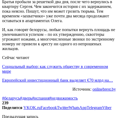
Братья пробыли за решеткой два дня, после чего вернулись в
квартиру Сергея. Чем закончится история с их задержанием,
пока неясно. Пишут, что им может грозить тюрьма. Тем
временем «захватчики» уже почти два месяца продолжают
оставаться в апартаментах Олега.
И, как говорят белорусы, любые попытки вернуть площадь не
увенчиваются успехом – по их утверждению, сквоттеры
угрожают ножами, а многочисленные звонки по экстренному
номеру не привели к аресту ни одного из непрошеных
жильцов.
Сейчас читают
Социальный выбор: как служить обществу в современном
мире
Европейский инвестиционный банк выделяет €70 млрд на…
Источник:
onlinebrest.by
#беларусь
#дверь
#испания
#недвижимость
239
Поделится
VK
OK.ru
Facebook
Twitter
WhatsApp
Telegram
Viber
Предыдущая запись