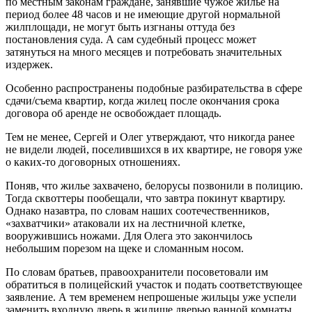
по местным законам граждане, занявшие чужое жилье на
период более 48 часов и не имеющие другой нормальной
жилплощади, не могут быть изгнаны оттуда без
постановления суда. А сам судебный процесс может
затянуться на много месяцев и потребовать значительных
издержек.
Особенно распространены подобные разбирательства в сфере
сдачи/съема квартир, когда жилец после окончания срока
договора об аренде не освобождает площадь.
Тем не менее, Сергей и Олег утверждают, что никогда ранее
не видели людей, поселившихся в их квартире, не говоря уже
о каких-то договорных отношениях.
Поняв, что жилье захвачено, белорусы позвонили в полицию.
Тогда сквоттеры пообещали, что завтра покинут квартиру.
Однако назавтра, по словам наших соотечественников,
«захватчики» атаковали их на лестничной клетке,
вооружившись ножами. Для Олега это закончилось
небольшим порезом на щеке и сломанным носом.
По словам братьев, правоохранители посоветовали им
обратиться в полицейский участок и подать соответствующее
заявление. А тем временем непрошеные жильцы уже успели
заменить входную дверь в жилище дверью ванной комнаты,