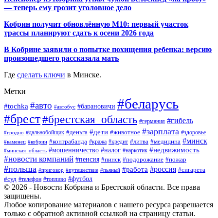
— теперь ему грозит уголовное дело
Кобрин получит обновлённую М10: первый участок
трассы планируют сдать к осени 2026 года
В Кобрине заявили о попытке похищения ребенка: версию
произошедшего рассказала мать
Где
сделать ключи
в Минске.
Метки
#беларусь
#авто
#tochka
#барановичи
#автобус
#брест
#брестская_область
#гибель
#германия
#зарплата
#дети
#деньга
#животное
#дальнобойщик
#гродно
#здоровье
#минск
#контрабанда
#литва
#кража
#медицина
#кобрин
#кредит
#каменец
#мошенничество
#недвижимость
#налог
#наркотик
#минская_область
#новости компаний
#пенсия
#пинск
#подорожание
#пожар
#польша
#россия
#работа
#сигарета
#приговор
#путешествие
#пьяный
#футбол
#суд
#телефон
#топливо
© 2026 - Новости Кобрина и Брестской области. Все права
защищены.
Любое копирование материалов с нашего ресурса разрешается
только с обратной активной ссылкой на страницу статьи.