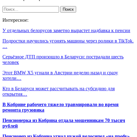
Интересное:
У отдельных белорусов заметно вырастет надбавка к пенсии
Подростки научились угонять машины через ролики в TikTok.
…
Серьёзное ДТП произошло в Беларуси: пострадали шесть
человек
Этот BMW X5 угнали в Австрии неделю назад и сразу
хотели…
Кто в Беларуси может рассчитывать на субсидию для
открытия…
В Кобрине рабочего тяжело травмировало во время
ремонта грузовика
Пенсионерка из Кобрина отдала мошенникам 70 тысяч
рублей
Пенсионер из Кобрина угнал чужой велосипед «на пробу»