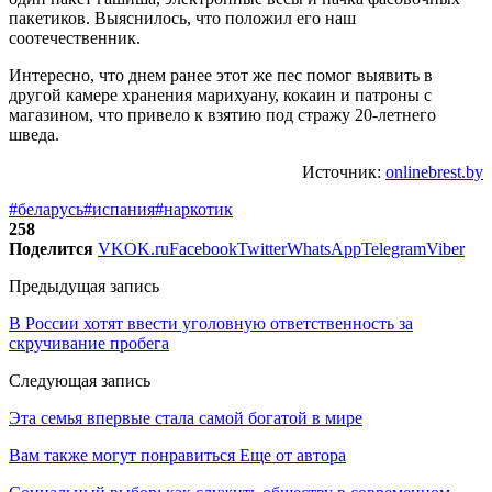
пакетиков. Выяснилось, что положил его наш
соотечественник.
Интересно, что днем ранее этот же пес помог выявить в
другой камере хранения марихуану, кокаин и патроны с
магазином, что привело к взятию под стражу 20-летнего
шведа.
Источник:
onlinebrest.by
#беларусь
#испания
#наркотик
258
Поделится
VK
OK.ru
Facebook
Twitter
WhatsApp
Telegram
Viber
Предыдущая запись
В России хотят ввести уголовную ответственность за
скручивание пробега
Следующая запись
Эта семья впервые стала самой богатой в мире
Вам также могут понравиться
Еще от автора