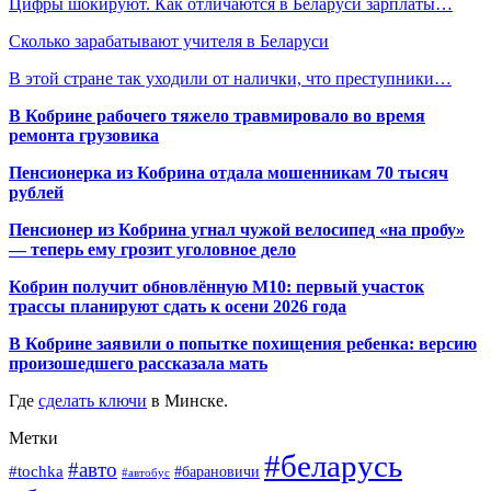
Цифры шокируют. Как отличаются в Беларуси зарплаты…
Сколько зарабатывают учителя в Беларуси
В этой стране так уходили от налички, что преступники…
В Кобрине рабочего тяжело травмировало во время
ремонта грузовика
Пенсионерка из Кобрина отдала мошенникам 70 тысяч
рублей
Пенсионер из Кобрина угнал чужой велосипед «на пробу»
— теперь ему грозит уголовное дело
Кобрин получит обновлённую М10: первый участок
трассы планируют сдать к осени 2026 года
В Кобрине заявили о попытке похищения ребенка: версию
произошедшего рассказала мать
Где
сделать ключи
в Минске.
Метки
#беларусь
#авто
#tochka
#барановичи
#автобус