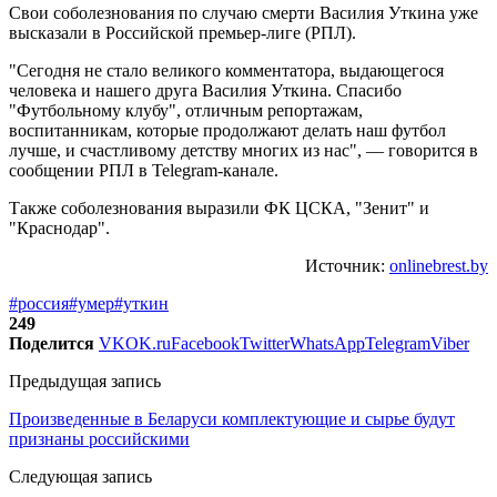
Свои соболезнования по случаю смерти Василия Уткина уже
высказали в Российской премьер-лиге (РПЛ).
"Сегодня не стало великого комментатора, выдающегося
человека и нашего друга Василия Уткина. Спасибо
"Футбольному клубу", отличным репортажам,
воспитанникам, которые продолжают делать наш футбол
лучше, и счастливому детству многих из нас", — говорится в
сообщении РПЛ в Telegram-канале.
Также соболезнования выразили ФК ЦСКА, "Зенит" и
"Краснодар".
Источник:
onlinebrest.by
#россия
#умер
#уткин
249
Поделится
VK
OK.ru
Facebook
Twitter
WhatsApp
Telegram
Viber
Предыдущая запись
Произведенные в Беларуси комплектующие и сырье будут
признаны российскими
Следующая запись