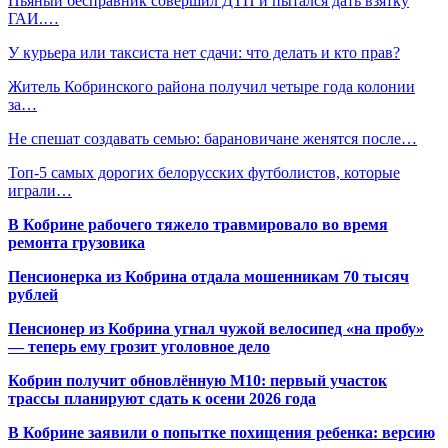
Пьяный бесправник совершил ДТП и пытался дать взятку
ГАИ.…
У курьера или таксиста нет сдачи: что делать и кто прав?
Житель Кобринского района получил четыре года колонии
за…
Не спешат создавать семью: барановичане женятся после…
​Топ-5 самых дорогих белорусских футболистов, которые
играли…
В Кобрине рабочего тяжело травмировало во время
ремонта грузовика
Пенсионерка из Кобрина отдала мошенникам 70 тысяч
рублей
Пенсионер из Кобрина угнал чужой велосипед «на пробу»
— теперь ему грозит уголовное дело
Кобрин получит обновлённую М10: первый участок
трассы планируют сдать к осени 2026 года
В Кобрине заявили о попытке похищения ребенка: версию