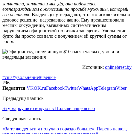
заплатила, заплатили мы. Да, она поделилась
вознаграждением с коллегами по просьбе мужчины, который
его оставил»
. Владельцы утверждают, что это исключительно
деловое решение, назревавшее давно. Ему предшествовали
месяцы обсуждений, вызванных систематическим
нарушением официанткой политики заведения. Увольнение
будто бы просто совпало с получением ей круглой суммы от
гостя.
Источник:
onlinebrest.by
#сша
#увольнение
#чаевые
236
Поделится
VK
OK.ru
Facebook
Twitter
WhatsApp
Telegram
Viber
Предыдущая запись
Эту марку авто воруют в Польше чаще всего
Следующая запись
«За те же деньги я получаю гораздо больше». Парень нашел,