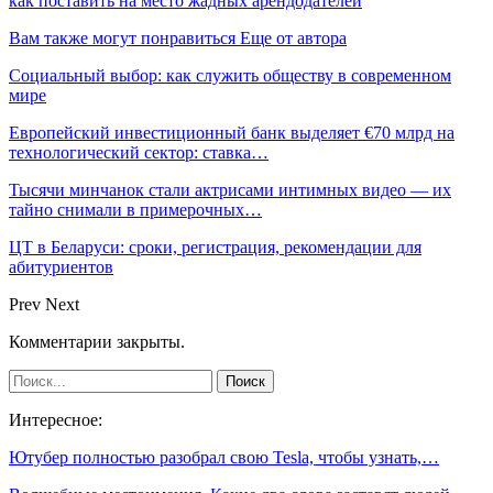
как поставить на место жадных арендодателей
Вам также могут понравиться
Еще от автора
Социальный выбор: как служить обществу в современном
мире
Европейский инвестиционный банк выделяет €70 млрд на
технологический сектор: ставка…
Тысячи минчанок стали актрисами интимных видео — их
тайно снимали в примерочных…
ЦТ в Беларуси: сроки, регистрация, рекомендации для
абитуриентов
Prev
Next
Комментарии закрыты.
Интересное:
Ютубер полностью разобрал свою Tesla, чтобы узнать,…