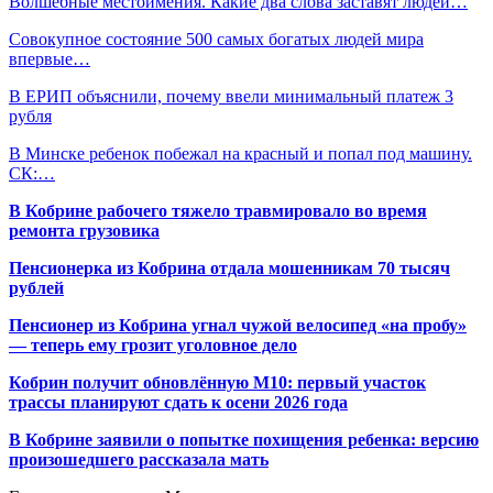
Волшебные местоимения. Какие два слова заставят людей…
Совокупное состояние 500 самых богатых людей мира
впервые…
В ЕРИП объяснили, почему ввели минимальный платеж 3
рубля
В Минске ребенок побежал на красный и попал под машину.
СК:…
В Кобрине рабочего тяжело травмировало во время
ремонта грузовика
Пенсионерка из Кобрина отдала мошенникам 70 тысяч
рублей
Пенсионер из Кобрина угнал чужой велосипед «на пробу»
— теперь ему грозит уголовное дело
Кобрин получит обновлённую М10: первый участок
трассы планируют сдать к осени 2026 года
В Кобрине заявили о попытке похищения ребенка: версию
произошедшего рассказала мать