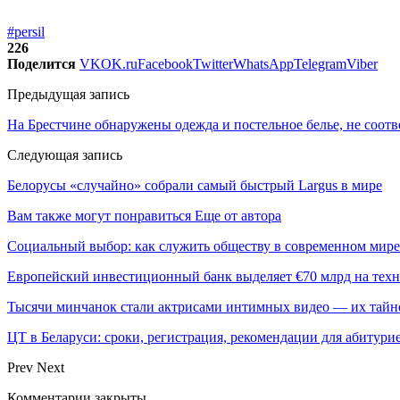
#persil
226
Поделится
VK
OK.ru
Facebook
Twitter
WhatsApp
Telegram
Viber
Предыдущая запись
На Брестчине обнаружены одежда и постельное белье, не соот
Следующая запись
Белорусы «случайно» собрали самый быстрый Largus в мире
Вам также могут понравиться
Еще от автора
Социальный выбор: как служить обществу в современном мире
Европейский инвестиционный банк выделяет €70 млрд на техн
Тысячи минчанок стали актрисами интимных видео — их тай
ЦТ в Беларуси: сроки, регистрация, рекомендации для абитури
Prev
Next
Комментарии закрыты.