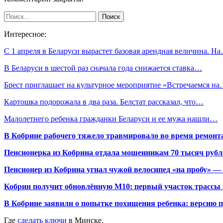
Интересное:
С 1 апреля в Беларуси вырастет базовая арендная величина. Н
В Беларуси в шестой раз сначала года снижается ставка…
Брест приглашает на культурное мероприятие «Встречаемся н
Картошка подорожала в два раза. Белстат рассказал, что…
Малолетнего ребенка гражданки Беларуси и ее мужа нашли…
В Кобрине рабочего тяжело травмировало во время ремонт
Пенсионерка из Кобрина отдала мошенникам 70 тысяч рубл
Пенсионер из Кобрина угнал чужой велосипед «на пробу» — 
Кобрин получит обновлённую М10: первый участок трассы п
В Кобрине заявили о попытке похищения ребенка: версию 
Где
сделать ключи
в Минске.