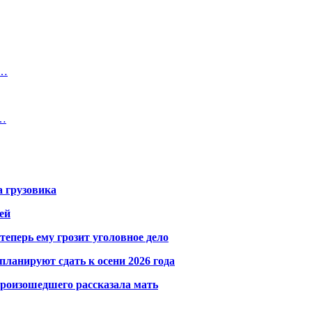
а…
а…
а грузовика
ей
теперь ему грозит уголовное дело
ланируют сдать к осени 2026 года
произошедшего рассказала мать