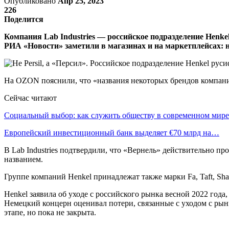
Опубликовано
Апр 25, 2023
226
Поделится
Компания Lab Industries — российское подразделение Henkel
РИА «Новости» заметили в магазинах и на маркетплейсах: не 
На OZON пояснили, что «названия некоторых брендов компани
Сейчас читают
Социальный выбор: как служить обществу в современном мире
Европейский инвестиционный банк выделяет €70 млрд на…
В Lab Industries подтвердили, что «Вернель» действительно пр
названием.
Группе компаний Henkel принадлежат также марки Fa, Taft, Sham
Henkel заявила об уходе с российского рынка весной 2022 года
Немецкий концерн оценивал потери, связанные с уходом с рынко
этапе, но пока не закрыта.