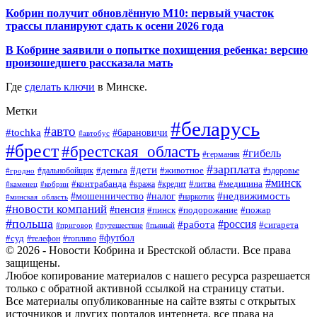
Кобрин получит обновлённую М10: первый участок
трассы планируют сдать к осени 2026 года
В Кобрине заявили о попытке похищения ребенка: версию
произошедшего рассказала мать
Где
сделать ключи
в Минске.
Метки
#беларусь
#авто
#tochka
#барановичи
#автобус
#брест
#брестская_область
#гибель
#германия
#зарплата
#дети
#деньга
#животное
#дальнобойщик
#гродно
#здоровье
#минск
#контрабанда
#литва
#кража
#медицина
#кобрин
#кредит
#каменец
#мошенничество
#недвижимость
#налог
#наркотик
#минская_область
#новости компаний
#пенсия
#пинск
#подорожание
#пожар
#польша
#россия
#работа
#сигарета
#приговор
#путешествие
#пьяный
#футбол
#суд
#телефон
#топливо
© 2026 - Новости Кобрина и Брестской области. Все права
защищены.
Любое копирование материалов с нашего ресурса разрешается
только с обратной активной ссылкой на страницу статьи.
Все материалы опубликованные на сайте взяты с открытых
источников и других порталов интернета, все права на