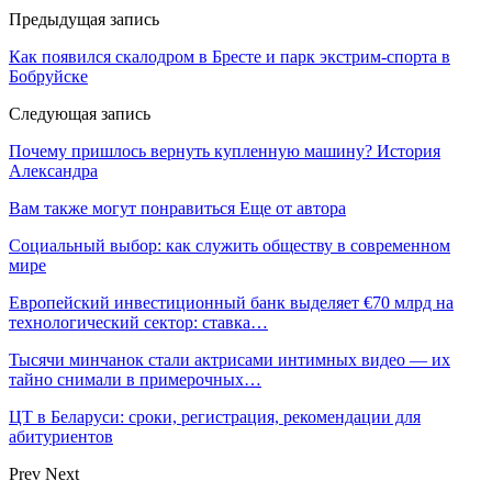
Предыдущая запись
Как появился скалодром в Бресте и парк экстрим-спорта в
Бобруйске
Следующая запись
Почему пришлось вернуть купленную машину? История
Александра
Вам также могут понравиться
Еще от автора
Социальный выбор: как служить обществу в современном
мире
Европейский инвестиционный банк выделяет €70 млрд на
технологический сектор: ставка…
Тысячи минчанок стали актрисами интимных видео — их
тайно снимали в примерочных…
ЦТ в Беларуси: сроки, регистрация, рекомендации для
абитуриентов
Prev
Next