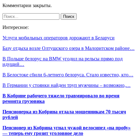
Комментарии закрыты.
Интересное:
Услуги мобильных операторов дорожают в Беларуси
Базу отдыха возле Олтушского озера в Малоритском районе…
В Польше белорус на BMW угодил на рельсы прямо под
идущий…
В Белостоке сбили 6-летнего белоруса. Стало известно, кто…
В Германии у стоянки найден труп мужчины – возможно,…
В Кобрине рабочего тяжело травмировало во время
ремонта грузовика
Пенсионерка из Кобрина отдала мошенникам 70 тысяч
рублей
Пенсионер из Кобрина угнал чужой велосипед «на пробу»
— теперь ему грозит уголовное дело