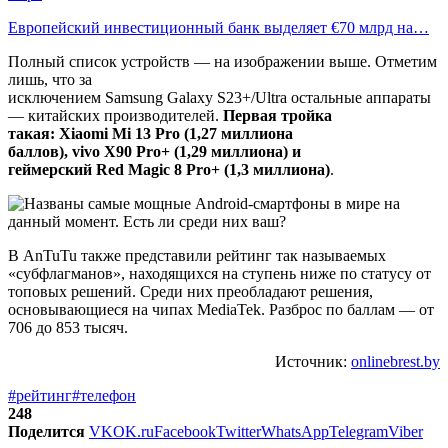
Европейский инвестиционный банк выделяет €70 млрд на…
Полный список устройств — на изображении выше. Отметим
лишь, что за
исключением Samsung Galaxy S23+/Ultra остальные аппараты
— китайских производителей.
Первая тройка
такая:
Xiaomi
Mi
13
Pro
(1,27 миллиона
баллов),
vivo
X
90
Pro
+ (1,29 миллиона) и
геймерский
Red
Magic
8
Pro
+ (1,3 миллиона)
.
В AnTuTu также представили рейтинг так называемых
«субфлагманов», находящихся на ступень ниже по статусу от
топовых решений. Среди них преобладают решения,
основывающиеся на чипах MediaTek. Разброс по баллам — от
706 до 853 тысяч.
Источник:
onlinebrest.by
#рейтинг
#телефон
248
Поделится
VK
OK.ru
Facebook
Twitter
WhatsApp
Telegram
Viber