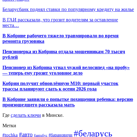
Беларусбанк поднял ставки по популярному кредиту на жилье
В ГАИ рассказали, что грозит водителям за оставление
места…
В Кобрине рабочего тяжело травмировало во время
ремонта грузовика
Пенсионерка из Кобрина отдала мошенникам 70 тысяч
рублей
Пенсионер из Кобрина угнал чужой велосипед «на пробу»
— теперь ему грозит уголовное дело
Кобрин получит обновлённую М10: первый участок
трассы планируют сдать к осени 2026 года
В Кобрине заявили о попытке похищения ребенка: версию
произошедшего рассказала мать
Где
сделать ключи
в Минске.
Метки
#беларусь
#авто
#tochka
#барановичи
#автобус