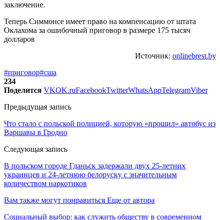
заключение.
Теперь Симмонсе имеет право на компенсацию от штата
Оклахома за ошибочный приговор в размере 175 тысяч
долларов
Источник:
onlinebrest.by
#приговор
#сша
234
Поделится
VK
OK.ru
Facebook
Twitter
WhatsApp
Telegram
Viber
Предыдущая запись
Что стало с польской полицией, которую «прошил» автобус из
Варшавы в Гродно
Следующая запись
В польском городе Гданьск задержали двух 25-летних
украинцев и 24-летнюю белоруску с значительным
количеством наркотиков
Вам также могут понравиться
Еще от автора
Социальный выбор: как служить обществу в современном