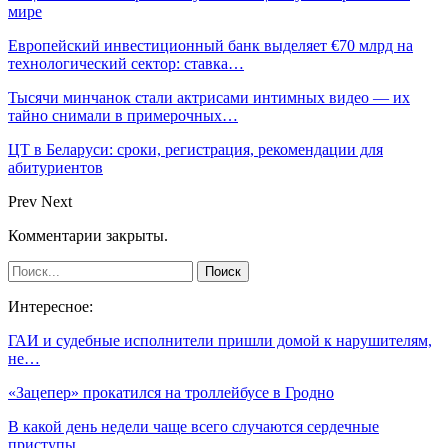
мире
Европейский инвестиционный банк выделяет €70 млрд на
технологический сектор: ставка…
Тысячи минчанок стали актрисами интимных видео — их
тайно снимали в примерочных…
ЦТ в Беларуси: сроки, регистрация, рекомендации для
абитуриентов
Prev
Next
Комментарии закрыты.
Интересное:
ГАИ и судебные исполнители пришли домой к нарушителям,
не…
«Зацепер» прокатился на троллейбусе в Гродно
В какой день недели чаще всего случаются сердечные
приступы,…