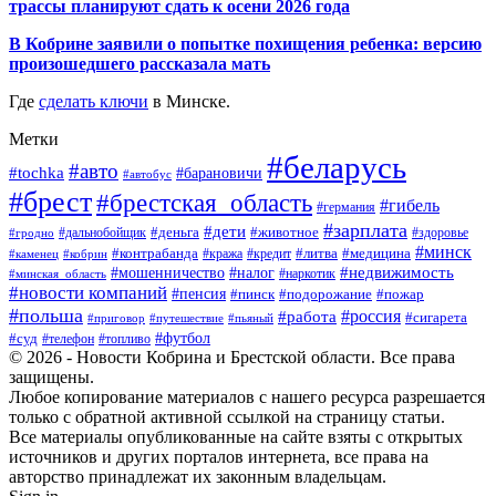
трассы планируют сдать к осени 2026 года
В Кобрине заявили о попытке похищения ребенка: версию
произошедшего рассказала мать
Где
сделать ключи
в Минске.
Метки
#беларусь
#авто
#tochka
#барановичи
#автобус
#брест
#брестская_область
#гибель
#германия
#зарплата
#дети
#деньга
#животное
#дальнобойщик
#гродно
#здоровье
#минск
#контрабанда
#литва
#кража
#медицина
#кобрин
#кредит
#каменец
#мошенничество
#недвижимость
#налог
#наркотик
#минская_область
#новости компаний
#пенсия
#пинск
#подорожание
#пожар
#польша
#россия
#работа
#сигарета
#приговор
#путешествие
#пьяный
#футбол
#суд
#телефон
#топливо
© 2026 - Новости Кобрина и Брестской области. Все права
защищены.
Любое копирование материалов с нашего ресурса разрешается
только с обратной активной ссылкой на страницу статьи.
Все материалы опубликованные на сайте взяты с открытых
источников и других порталов интернета, все права на
авторство принадлежат их законным владельцам.