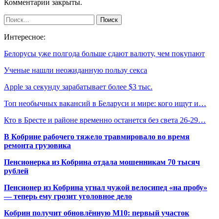
Комментарии закрыты.
Интересное:
Белорусы уже полгода больше сдают валюту, чем покупают
Ученые нашли неожиданную пользу секса
Apple за секунду зарабатывает более $3 тыс.
Топ необычных вакансий в Беларуси и мире: кого ищут и…
Кто в Бресте и районе временно останется без света 26-29…
В Кобрине рабочего тяжело травмировало во время
ремонта грузовика
Пенсионерка из Кобрина отдала мошенникам 70 тысяч
рублей
Пенсионер из Кобрина угнал чужой велосипед «на пробу»
— теперь ему грозит уголовное дело
Кобрин получит обновлённую М10: первый участок