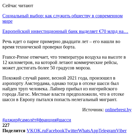
Сейчас читают
Социальный выбор: как служить обществу в современном
мире
Европейский инвестиционный банк выделяет €70 млрд на…
Речь идет о парне примерно двадцати лет – его нашли во
время технической проверки борта.
France-Presse отмечает, что температура воздуха на высоте в
12 километров, на которой летают коммерческие рейсы,
может достигать более 50 градусов мороза.
Похожий случай ранее, весной 2021 года, произошел в
аэропорту Амстердама, однако тогда в отсеке шасси был
найден труп человека. Лайнер прибыл из нигерийского
города Лагос. Местные власти предположили, что в отсеке
шасси в Европу пытался попасть нелегальный мигрант.
Источник:
onlinebrest.by
#алжир
#самолёт
#франция
#шасси
227
Поделится
VK
OK.ru
Facebook
Twitter
WhatsApp
Telegram
Viber